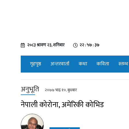
२०८३ श्रावण २३, शनिबार
२२ : ५७ : ३८
गृहपृष्ठ
अन्तरवार्ता
कथा
कविता
स्तम्भ
अनुभूति
२०७७ भाद्र १०, बुधबार
नेपाली कोरोना, अमेरिकी कोभिड