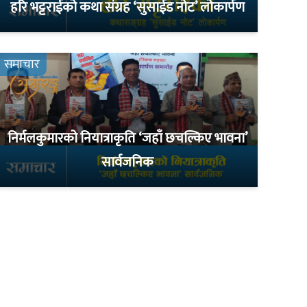
हरि भट्टराईको कथा संग्रह ‘सुसाईड नोट’ लोकार्पण
समाचार
निर्मलकुमारको नियात्राकृति ‘जहाँ छचल्किए भावना’
सार्वजनिक