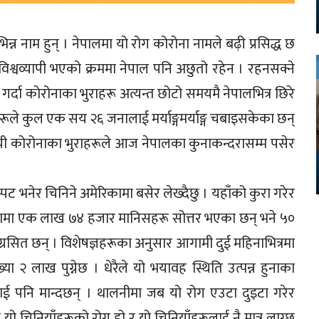
न्न नाम हुन् । नेपालमा यो रोग कोरोना नामले बढ़ी प्रसिद्ध छ
श्वव्यापी भएको क्रममा नेपाल पनि अछुतो रहेन । रहनसक्ने
े गर्दा कोरोनाका भुराहरू अत्यन्त छोटो समयमै नेपालभित्र छिरे
ले कुल एक सय २६ जनालाई मर्याङ्गमर्याङ्ग चबाइसकेका छन्
ी कोरोनाका भुराहरूले आज नेपालका कुनाकन्दरासम्म पसेर
 भनेर चिनिने अमेरिकामा बसेर लेख्दैछु । यहाँको कुरा गरेर
ेरिकामा एक लाख ७४ हजार मानिसहरू सोत्तर भएका छन् भने ५०
्रसित छन् । विशेषज्ञहरूका अनुसार आगामी दुई महिनाभित्रमा
या २ लाख पुग्नेछ । धेरैले यो भयावह स्थिति उत्पन्न हुनाका
िलाई पनि मान्दछन् । थालनीमा जब यो रोग एउटा दुइटा गरेर
पले यो चिनियाँहरूको रोग हो र यो चिनियाँहरूलाई नै मात्र लाग्छ