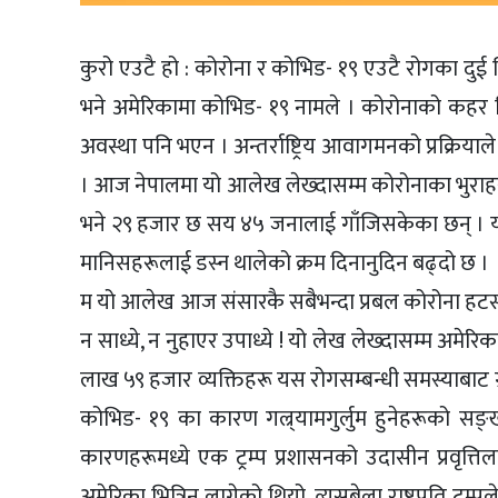
कुरो एउटै हो : कोरोना र कोभिड- १९ एउटै रोगका दुई भि
भने अमेरिकामा कोभिड- १९ नामले । कोरोनाको कहर वि
अवस्था पनि भएन । अन्तर्राष्ट्रिय आवागमनको प्रक्रियाल
। आज नेपालमा यो आलेख लेख्दासम्म कोरोनाका भुराहरू
भने २९ हजार छ सय ४५ जनालाई गाँजिसकेका छन् । य
मानिसहरूलाई डस्न थालेको क्रम दिनानुदिन बढ्दो छ ।
म यो आलेख आज संसारकै सबैभन्दा प्रबल कोरोना हटस्पट
न साध्ये, न नुहाएर उपाध्ये ! यो लेख लेख्दासम्म अम
लाख ५९ हजार व्यक्तिहरू यस रोगसम्बन्धी समस्याबाट ग
कोभिड- १९ का कारण गल्र्यामगुर्लुम हुनेहरूको सङ्ख्
कारणहरूमध्ये एक ट्रम्प प्रशासनको उदासीन प्रवृत्त
अमेरिका भित्रिन लागेको थियो, त्यसबेला राष्ट्रपति ट्रम्