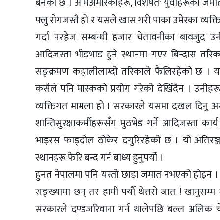
बनेको छ । आमअमेरिकीहरू, विशेषतः युवाहरूको जमात, म
फ्लु रोगजस्तै हो र यसले खास गरी पाका उमेरका व्यक्त
गर्दा परहेज सम्बन्धी हजार चेतावनीका बावजुद उनीहर
आदिजस्ता भीडभाड हुने स्थानमा गएर बिन्दास तरि
सङ्क्रमण कहालीलाग्दो तरिकाले फैलिरहेको छ । यस्
कसैले पनि मास्कको प्रयोग गरेको देखिँदैन । उनीहरू
व्यक्तिगत मामला हो । सरकारले यसमा दखल दिनु असंवैध
शान्तिसुरक्षाकर्मीहरूसँग मुठभेड गर्ने आदिजस्ता का
भाइरस फाड्दोल ठोकेर दगुरिरहेको छ । यो अतिरञ्जना 
स्थानहरू फेरि बन्द गर्न बाध्य हुनुपर्यो ।
हुनत नेपालमा पनि यस्तो छाड़ा जमात नभएको होइन । 
सङ्ख्यामा छन् तर हामी पर्यौं थेत्तरो जात ! खानुसम्
सरकारले दण्डजरिवाना गर्न थालेपछि बल्ल अलिक 