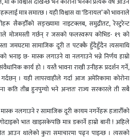
ा के विश्वास देखिन्छ भने कोरोना भनेको प्रत्येक वर्ष आउने
िहरूलाई मात्र समात्छ । यही विश्वास वा ‘डिनायल’ को भावनाले
ू सैकड़ौँको सङ्ख्यामा नाइटक्लब, समुद्रीतट, रेस्टुरेन्ट
काले मोजमस्ती गर्छन् र जसको फलस्वरूप कोभिड- १९ को
ता जमघटमा सामाजिक दूरी त पटक्कै हुँदैहुँदैन त्यसमाथि
को भनाइ छ- मास्क लगाउने वा नलगाउने भन्ने निर्णय हाम्रो
ानिक कार्य हो । यस्तै भावना राखी उनीहरू प्रदर्शन गर्ने,
र्य गर्दछन् । यही लापरवाहीले गर्दा आज अमेरिकामा कोरोना
कति तीब्र हुनपुग्यो भने अन्त्ततः राज्य सरकारले ती सबै
मास्क नलगाउने र सामाजिक दूरी कायम नगर्नेहरू हजारौँको
म गोदाइको भात खाइसकेपछि मात्र डकार्ने हाम्रो बानी ! अहिले
चेत आउन थालेको कुरा समाचारमा पढ्न पाइन्छ । त्यसको