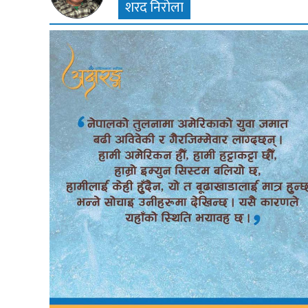
शरद निरोला