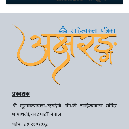
प्रकाशक
श्री लूनकरणदास–गङ्गादेवी चौधरी साहित्यकला मन्दिर
थापाथली, काठमाडौँ, नेपाल
फोन : ०१ ४२२१२६०