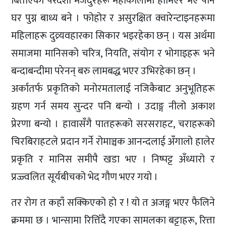
बिताएका परदेशी मजदुरहरू महाकालीमा होमिएरै भए पनि
घर पुग्न बाध्य बने । फोहोर र असुरक्षित क्वारेन्टाइनहरूमा
महिलाहरू दुव्र्यवहारका सिकार भइरहेका छन् । यस अर्थमा
समाजमा मानिसको चरित्र, नियति, संयोग र भोगाइहरू भने
बन्दाबन्दीमा परेनन् बरु लामबद्ध भएर उभिरहेका छन् ।
अर्कातर्फ प्रकृतिको मनोरमतालाई नजिकैबाट अनुभूतिहरू
ग्रहण गर्न समय सुन्दर पनि बन्यो । उदाङ्ग नीलो अकाश
प्रेरणा बन्यो । हावासँगै पातहरूको सरसराहट, चराहरूको
चिरबिराहटले प्रदान गर्ने रोमाञ्चक आनन्दलाई अँगालो हालेर
प्रकृति र मानिस समीपै खडा भए । निष्पट्ट अँध्यारो र
प्रज्ज्वलित सूर्यबीचको भेद गौण भएर गयो ।
तर रोग त कहाँ सक्किएको हो र ! यो त अजङ्ग भएर फैलिने
क्रममा छ । भान्सामा रित्तिँदै गएका सामलका बट्टाहरू, रित्ता