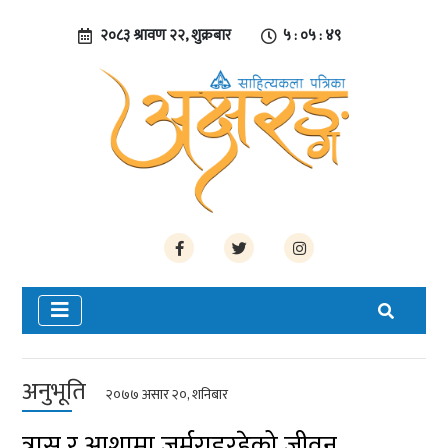
२०८३ श्रावण २२, शुक्रबार
५ : ०५ : ५०
अनुभूति
२०७७ असार २०, शनिबार
त्रास र आशामा जुर्मुराइरहेको जीवन