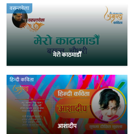
वसन्तवेला
मेरो काठमाडौँ
हिन्दी कविता
आशादीप