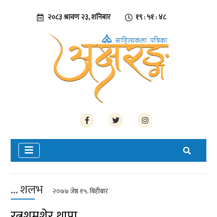
२०८३ श्रावण २३, शनिबार
१९ : ५१ : ४९
... शलभ
२०७७ जेष्ठ १५, बिहीबार
रत्नशमशेर थापा