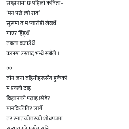
सम्झनामा छ पहिलो कविता–
‘मन पर्छ त्यो रात’
सुरूमा त म प्यारोडी लेख्थेँ
गाएर हिँड्थेँ
तबला बजाउँथेँ
कान्छा उस्ताद भन्थे सबैले ।
००
तीन जना बहिनीहरूसँग हुर्केको
म एक्लो दाइ
विज्ञानको पढ़ाइ छोडेर
मानविकीतिर लागेँ
तर स्नातकोत्तरको शोधपत्रमा
अन्याय गरे मसँग अनि