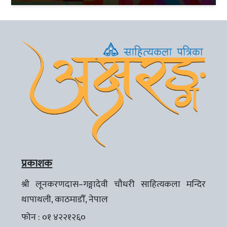
प्रकाशक
श्री लूनकरणदास–गङ्गादेवी चौधरी साहित्यकला मन्दिर
थापाथली, काठमाडौँ, नेपाल
फोन : ०१ ४२२१२६०