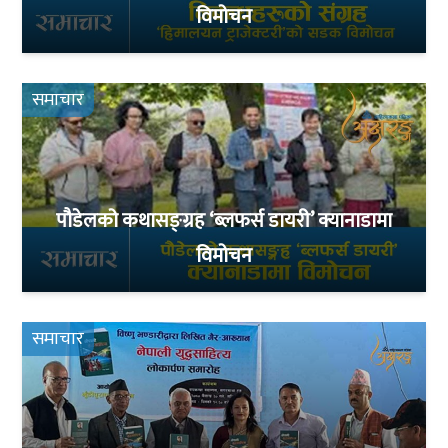
विमोचन
समाचार
पौडेलको कथासङ्ग्रह ‘ब्लफर्स डायरी’ क्यानाडामा
विमोचन
समाचार