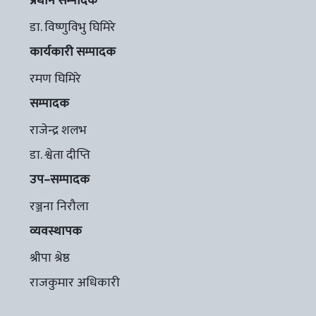
प्रधान सम्पादक
डा. विष्णुविभु घिमिरे
कार्यकारी सम्पादक
रमण घिमिरे
सम्पादक
राजेन्द्र शलभ
डा. श्वेता दीप्ति
उप–सम्पादक
रञ्जना निरौला
व्यवस्थापक
श्रीपा श्रेष्ठ
राजकुमार अधिकारी