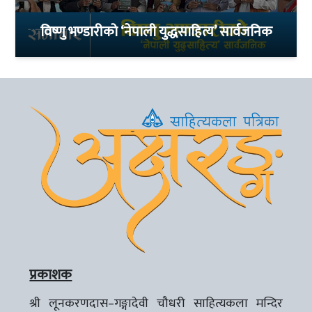
विष्णु भण्डारीको ‘नेपाली युद्धसाहित्य’ सार्वजनिक
प्रकाशक
श्री लूनकरणदास–गङ्गादेवी चौधरी साहित्यकला मन्दिर