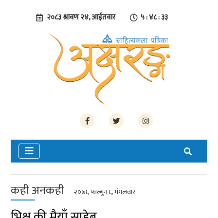
२०८३ श्रावण २४, आईतवार
५ : ४८ : ३३
कही अनकही
२०७६ फाल्गुन ६, मंगलवार
भिक्षु की मैयाँ साहेब