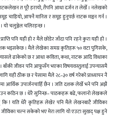
ाटकलेखन त पूरै हरायो, तैपनि आधा दर्जन त लेखेँ । नलेखको
समूह चाहियो, आफ्नै मानिस र समूह हुनुपर्छ नाटक मञ्चन गर्न ।
। यो चलुञ्जेल चलिरहन्छ ।
्राप्ति पनि यही हो र मैले छोडेर जाँदा पनि रहने कुरा यही हो ।
ँ दशक भइसकेछ । मैले लेखेका समग्र कृतिहरू ५० वटा पुगिसके,
उपन्यासले ढाकेको छ र आधा कविता, कथा, नाटक आदि विधाका
 । बाँकी जीवन पनि आफूसँग भएका विषयवस्तुलाई उपन्यासमै
 लागि यही ठीक छ र पेसामा मैले २८–३० वर्ष गरेको प्राध्यापन नै
 कुरामा आर्थिक उपार्जनचाहिँ छैन । जति दशक लेखेँ भने पनि अझै
ाउन कठिन छ । धेरै सुनिन्छ– पाठकहरू बढे, फलानो लेखकले
् कि ! यति धेरै कृतिहरू लेखेर पनि मैले लेखनबाटै जीविका
जीविका चल्न सकेको भए मेरा लागि यो एउटा सुखद् पक्ष हुने