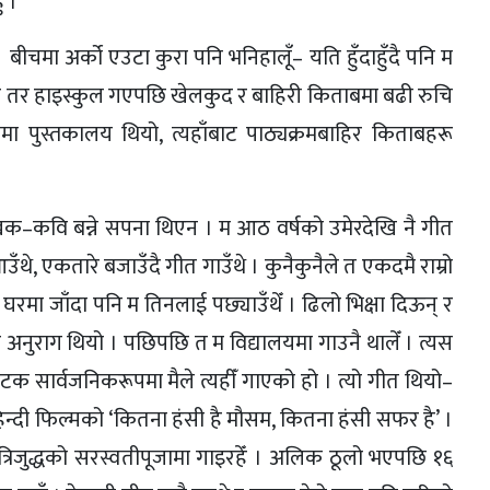
ँ ।
ँ । बीचमा अर्को एउटा कुरा पनि भनिहालूँ– यति हुँदाहुँदै पनि म
ार्थी थिएँ तर हाइस्कुल गएपछि खेलकुद र बाहिरी किताबमा बढी रुचि
लयमा पुस्तकालय थियो, त्यहाँबाट पाठ्यक्रमबाहिर किताबहरू
ेखक–कवि बन्ने सपना थिएन । म आठ वर्षको उमेरदेखि नै गीत
 आउँथे, एकतारे बजाउँदै गीत गाउँथे । कुनैकुनैले त एकदमै राम्रो
ो घरमा जाँदा पनि म तिनलाई पछ्याउँथेँ । ढिलो भिक्षा दिऊन् र
ेरै अनुराग थियो । पछिपछि त म विद्यालयमा गाउनै थालेँ । त्यस
ोपटक सार्वजनिकरूपमा मैले त्यहीँ गाएको हो । त्यो गीत थियो–
िन्दी फिल्मको ‘कितना हंसी है मौसम, कितना हंसी सफर है’ ।
 त्रिजुद्धको सरस्वतीपूजामा गाइरहेँ । अलिक ठूलो भएपछि १६