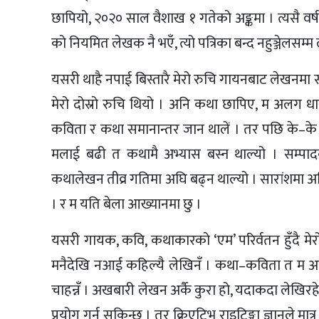
छापियो, २०२० साल वैशाख १ गतेको अङ्कमा । त्यसै वर्ष
को नियमित लेखक नै भएँ, त्यो पत्रिका बन्द नहुञ्जेलसम्म 
यसरी थाहै नपाई बिस्तारै मेरो रुचि गायनबाट लेखनमा 
मेरो दोस्रो रुचि थियो । अनि कथा छापिए, म अलग धारक
कविता र कथा समानान्तर जान थालें । तर पछि के–के
मलाई बढी त कथामै अभ्यास बस्न थाल्यो । सम्पाद
कथालेखन तीव्र गतिमा अघि बढ्न थाल्यो । सारांशमा अह
। र म यति बेला आख्यानमा छु ।
यसरी गायक, कवि, कथाकारको ‘एम’ परिर्वतन हुँदै मेरो
मनैदेखि नआई कहिल्यै लेखिनँ । कथा–कविता त म अहिल
चाहन्नँ । अखबारी लेखन अर्कै कुरा हो, यदाकदा लेखि
प्रयोग गर्न सकिन्छ । तर क्रिएटिभ राइटिङ्मा ज्ञानले मात्