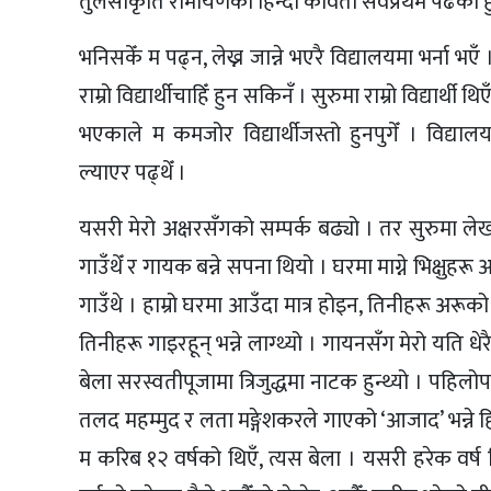
तुलसीकृति रामायणको हिन्दी कविता सर्वप्रथम पढेको हु
भनिसकेँ म पढ्न, लेख्न जान्ने भएरै विद्यालयमा भर्ना भए
राम्रो विद्यार्थीचाहिँ हुन सकिनँ । सुरुमा राम्रो विद्य
भएकाले म कमजोर विद्यार्थीजस्तो हुनपुगेँ । विद्या
ल्याएर पढ्थेँ ।
यसरी मेरो अक्षरसँगको सम्पर्क बढ्यो । तर सुरुमा ल
गाउँथेँ र गायक बन्ने सपना थियो । घरमा माग्ने भिक्षुहरू
गाउँथे । हाम्रो घरमा आउँदा मात्र होइन, तिनीहरू अरूक
तिनीहरू गाइरहून् भन्ने लाग्थ्यो । गायनसँग मेरो यति ध
बेला सरस्वतीपूजामा त्रिजुद्धमा नाटक हुन्थ्यो । पहिल
तलद महम्मुद र लता मङ्गेशकरले गाएको ‘आजाद’ भन्ने ह
म करिब १२ वर्षको थिएँ, त्यस बेला । यसरी हरेक वर्ष