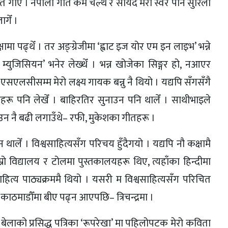
ीत गाएँ । नेपाली गीत कमै चल्थे र सायद मेरो स्वर पनि सुरिलो
गेँ ।
ामा पढ्थेँ । तर अङ्ग्रेजीमा ‘ह्वाट इज योर एम इन लाइभ’ भन्ने
्युजिसियन’ भनेर लेख्थेँ । भन्न खोजेका सिङ्गर हो, नआएर
। एसएलसीसम्म मेरो लक्ष्य गायक बन्नु नै थियो । यद्यपि सँगसँगै
ाहरू पनि लेखेँ । बाहिरतिर सुनाउन पनि थालेँ । साथीभाइले
ाउन नै बढी लगाउँथे– रफी, मुकेशका गीतहरू ।
लेँ । विश्वसाहित्यसँग परिचय हुँदैगयो । यद्यपि नौ कक्षामै
ो विद्यालय र टोलमा पुस्तकालयहरू थिए, त्यहाँका हिन्दीमा
हित्य पाठ्यक्रममै थियो । यसरी म विश्वसाहित्यसँग परिचित
को काठमाडौँमा बीए पढ्न आएपछि– त्रिचन्द्रमा ।
 बेलाको प्रसिद्ध पत्रिका ‘रूपरेखा’ मा पहिलोपटक मेरो कविता