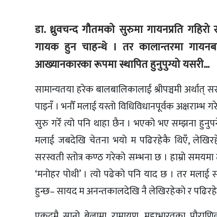
डा. ध्रुवचन्द गौतमको सुरुमा गायनप्रति गहिरो
गायक हुन चाहन्थे । तर कालान्तरमा गायनब
आख्यानकारका रूपमा स्थापित हुनुपुग्यो यसरी…
सामान्यतया हरेक बालबालिकालाई श्रीपञ्चमी अर्थात् सरस
पाइनँ । भनौँ मलाई यस्तो विधिविधानपूर्वक अक्षराम्भ 
सुरु गरेँ त्यो पनि थाहा छैन । भएको भए सम्झना हुनुपर्
मलाई जबदेखि चेतना भयो म पढिरहेकै थिएँ, लेखिरहेक
सरस्वती स्तोत्र कण्ठ गरेको सम्भना छ । हाम्रो समयमा 
‘मनोहर पोथी’ । त्यो पढेको पनि याद छ । तर मलाई
हुन्छ– सायद म अनन्तकालदेखि नै लेखिरहेको र पढिरहे
एकदमै सानो बेलामा रामायण, महाभारतका पौराणिक