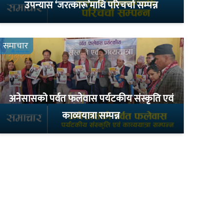
उपन्यास ‘जरत्कारू’माथि परिचर्चा सम्पन्न
समाचार
अनेसासको पर्वत फलेवास पर्यटकीय संस्कृति एवं
काव्ययात्रा सम्पन्न