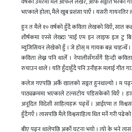
वर्षको उमेरमा मैले आफैँले लेखेर, आफैँ सङ्गीत भरेको ग
भएकाले होला, मैले खुब प्रशंसा पाएँ । यसरी गायनतिर ला
हुन त मैले १० वर्षको हुँदै कविता लेखको थिएँ, सात कक्ष
शीर्षकमा एस्से लेख्दा ‘माई एम इन लाइफ इज टु बि म
म्युजिसियन लेखेको हुँ । जे होस् म गायक बन्न चाहन्थेँ 
कविता लेख्न पनि थालेँ । नेपालीसँगसँगै हिन्दी कवित
रुचाउन थाले । यति हुँदाहुँदै पनि उनीहरू मलाई गीत ग
कलेज गएपछि अर्कै खालको सङ्गत हुनथाल्यो । म पढ्न था
पाठ्यक्रममा भएकाले टल्सटोय पडिसकेको थिएँ । हाम्र
अनूदित विदेशी साहित्यहरू पढ्थेँ । आईएमा त विश्वसा
हुँदैगएँ । त्यसपछि मैले विश्वसाहित्य धित मर्ने गरी पढे
बीए पढ्न थालेपछि अर्को घटना भयो । त्यो के भने त्यस