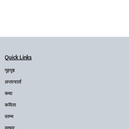
Quick Links
गृहपृष्ठ
अन्तरवार्ता
कथा
कविता
स्तम्भ
साभार