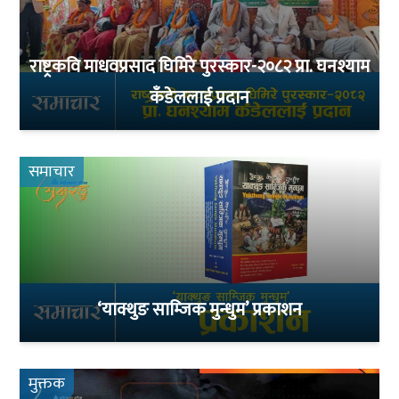
राष्ट्रकवि माधवप्रसाद घिमिरे पुरस्कार-२०८२ प्रा. घनश्याम
कँडेललाई प्रदान
समाचार
‘याक्थुङ साम्जिक मुन्धुम’ प्रकाशन
मुक्तक