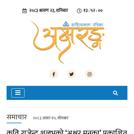
२०८३ श्रावण २३, शनिबार
१३ : ५२ : ०१
समाचार
२०८३ असार १५, सोमबार
कवि राजेन्द्र शलभको ‘अक्षर मनका’ प्रकाशित