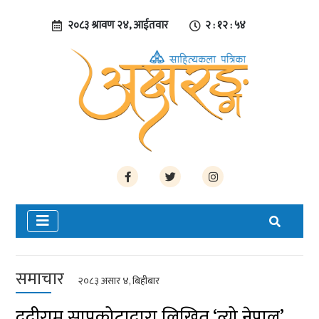
२०८३ श्रावण २४, आईतवार
२ : १२ : ५५
समाचार
२०८३ असार ४, बिहीबार
ददीराम सापकोटाद्वारा लिखित ‘त्यो नेपाल’