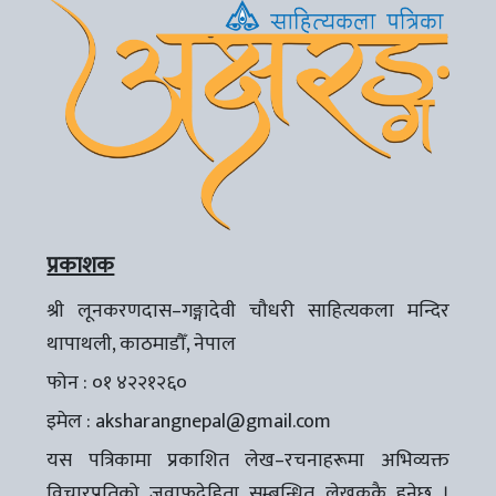
प्रकाशक
श्री लूनकरणदास–गङ्गादेवी चौधरी साहित्यकला मन्दिर
थापाथली, काठमाडौँ, नेपाल
फोन : ०१ ४२२१२६०
इमेल :
aksharangnepal@gmail.com
यस पत्रिकामा प्रकाशित लेख–रचनाहरूमा अभिव्यक्त
विचारप्रतिको जवाफदेहिता सम्बन्धित लेखककै हुनेछ ।