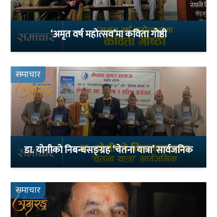
‘अमृत वर्ष महोत्सव’मा कविता गोष्ठी
समाचार
डा. योगीको निबन्धसङ्ग्रह ‘चेतना यात्रा’ सार्वजनिक
समाचार