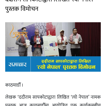
पुस्तक विमोचन
काठमाडौँ ।
लेखक ‘ददीराम सापकोटाद्वारा लिखित ‘त्यो नेपाल’ नामक
पुस्तक आज काठमाडौँमा आयोजित एक कार्यक्रमबीच