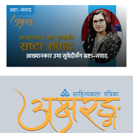
स्रष्टा–संवाद
आख्यानकार उमा सुवेदीसँग स्रष्टा–संवाद