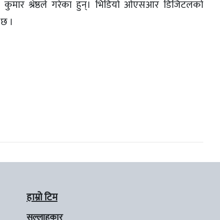
व कुमार श्रेष्ठले गरेका हुन्। भिडियो ओएसआर डिजिटलको
 छ ।
हाम्रो टिम
सल्लाहकार