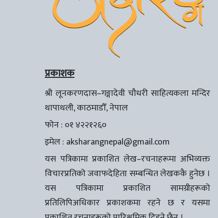
प्रकाशक
श्री लूनकरणदास–गङ्गादेवी चौधरी साहित्यकला मन्दिर
थापाथली, काठमाडौँ, नेपाल
फोन : ०१ ४२२१२६०
इमेल :
aksharangnepal@gmail.com
यस पत्रिकामा प्रकाशित लेख–रचनाहरूमा अभिव्यक्त
विचारप्रतिको जवाफदेहिता सम्बन्धित लेखककै हुनेछ ।
यस पत्रिकामा प्रकाशित सामग्रीहरूको
प्रतिलिपिअधिकार प्रकाशकमा रहने छ र यसमा
प्रकाशित रचनाहरूको पारिश्रमिक दिइने छैन ।