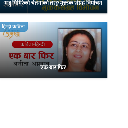
मञ्जु घिमिरेको चेतनाको तरङ्ग मुक्तक संग्रह विमोचन
हिन्दी कविता
एक बार फिर