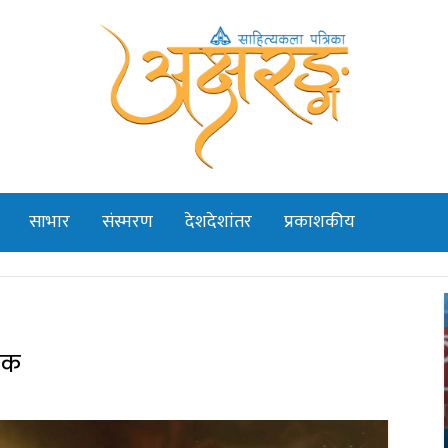
साभार
संस्मरण
देशदेशांतर
प्रकाशकीय
निक