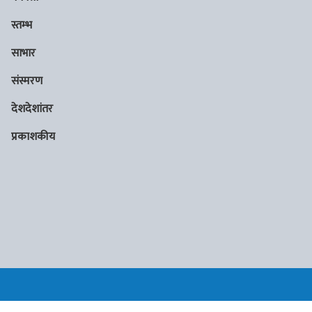
स्तम्भ
साभार
संस्मरण
देशदेशांतर
प्रकाशकीय