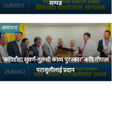
सम्पन्न
समाचार
‘कविडाँडा सुवर्ण-तुलसी काव्य पुरस्कार’ कवि गोपाल
पराजुलीलाई प्रदान