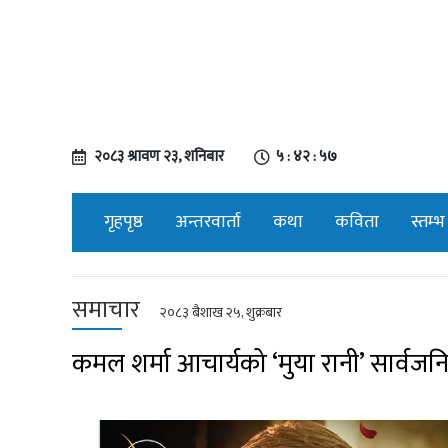
२०८३ श्रावण २३, शनिबार
५ : ४२ : ५७
गृहपृष्ठ
अन्तरवार्ता
कथा
कविता
स्तम्भ
समाचार
२०८३ बैशाख २५, शुक्रबार
कमल शर्मा आचार्यको ‘मुया रानी’ सार्वज