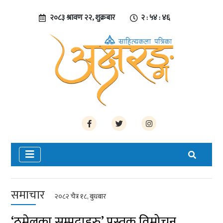
२०८३ श्रावण २२, शुक्रबार
२ : ५४ : ४६
समाचार
२०८२ चैत्र १८, बुधबार
‘ठमेलका सम्पदाहरु’ पुस्तक विमोचन