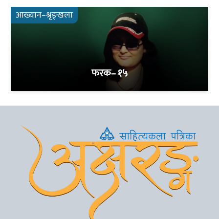
आख्यान–श्रृङ्खला
फरक– १५