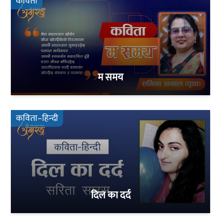
कविता
म समय
कविता–हिन्दी
दिल का दर्द