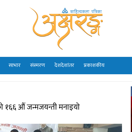
साभार
संस्मरण
देशदेशांतर
प्रकाशकीय
वको १६६ औं जन्मजयन्ती मनाइयो