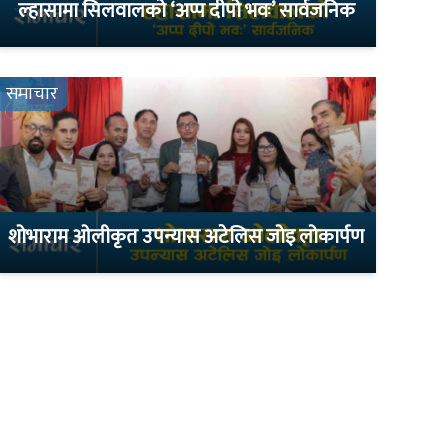
ल्हासामा सिलवालको ‘अप्प दीपो भवः’ सार्वजनिक
समाचार
शोभाराम ओलीकृत उपन्यास अटेलिस जोइ लोकार्पण