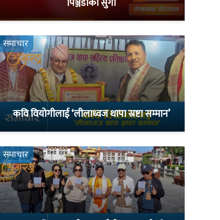
पिञ्जडाको सुगा
समाचार
कवि वियोगीलाई ‘लीलाध्वज थापा स्रष्टा सम्मान’
समाचार