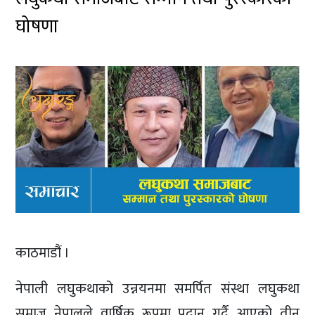
घोषणा
काठमाडौं ।
नेपाली लघुकथाको उन्नयनमा समर्पित संस्था लघुकथा
समाज नेपालले वार्षिक रूपमा प्रदान गर्दै आएको तीन