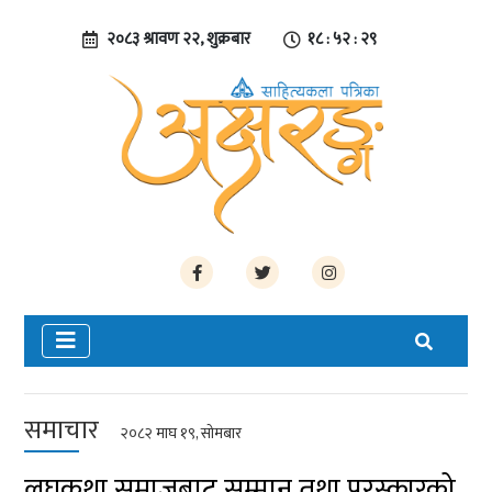
२०८३ श्रावण २२, शुक्रबार
१८ : ५२ : ३०
समाचार
२०८२ माघ १९, सोमबार
लघुकथा समाजबाट सम्मान तथा पुरस्कारको