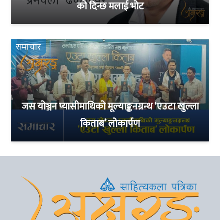
को दिन्छ मलाई भोट
समाचार
जस योञ्जन प्यासीमाथिको मूल्याङ्कनग्रन्थ ‘एउटा खुल्ला
किताब’ लोकार्पण