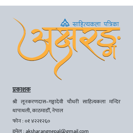
प्रकाशक
श्री लूनकरणदास–गङ्गादेवी चौधरी साहित्यकला मन्दिर
थापाथली, काठमाडौँ, नेपाल
फोन : ०१ ४२२१२६०
इमेल :
aksharangnepal@gmail.com