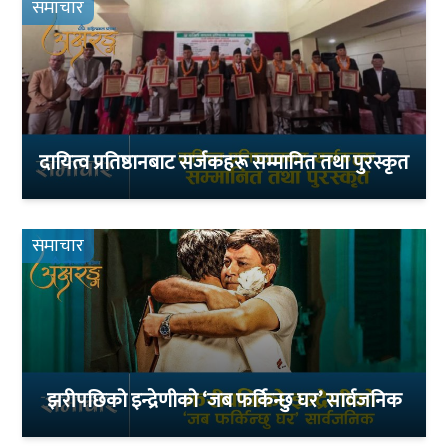
समाचार
दायित्व प्रतिष्ठानबाट सर्जकहरू सम्मानित तथा पुरस्कृत
समाचार
झरीपछिको इन्द्रेणीको ‘जब फर्किन्छु घर’ सार्वजनिक