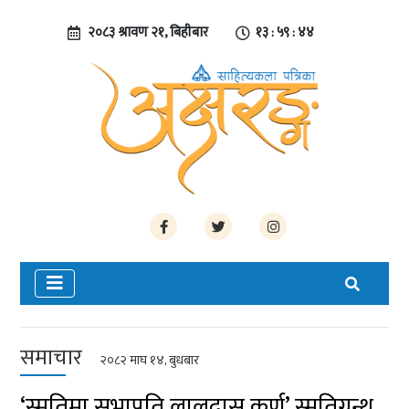
२०८३ श्रावण २१, बिहीबार
१३ : ५९ : ४५
समाचार
२०८२ माघ १४, बुधबार
‘स्मृतिमा सभापति लालदास कर्ण’ स्मृतिग्रन्थ