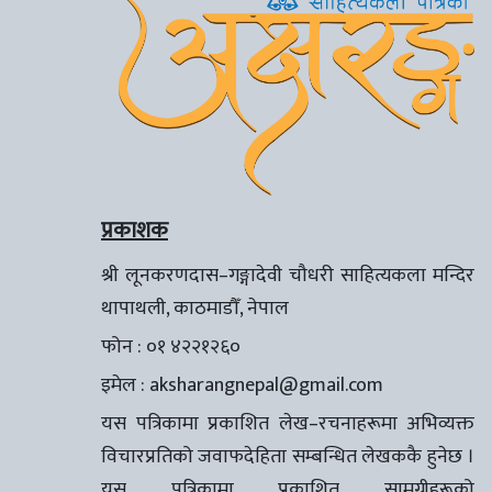
प्रकाशक
श्री लूनकरणदास–गङ्गादेवी चौधरी साहित्यकला मन्दिर
थापाथली, काठमाडौँ, नेपाल
फोन : ०१ ४२२१२६०
इमेल :
aksharangnepal@gmail.com
यस पत्रिकामा प्रकाशित लेख–रचनाहरूमा अभिव्यक्त
विचारप्रतिको जवाफदेहिता सम्बन्धित लेखककै हुनेछ ।
यस पत्रिकामा प्रकाशित सामग्रीहरूको