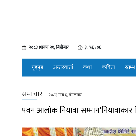
२०८३ श्रावण २१, बिहीबार
३ : ५६ : ०७
गृहपृष्ठ
अन्तरवार्ता
कथा
कविता
स्तम्भ
समाचार
२०८२ माघ ६, मंगलवार
पवन आलोक नियात्रा सम्मान’नियात्राकार न