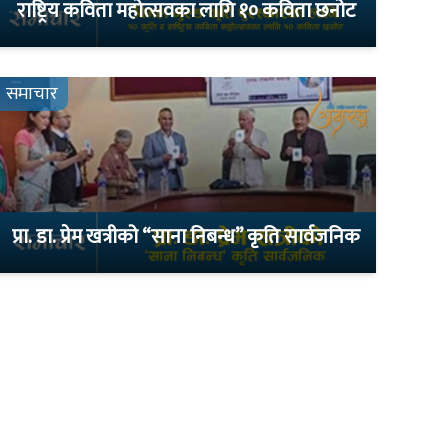
राष्ट्रिय कविता महोत्सवका लागि १० कविता छनोट
समाचार
प्रा. डा. प्रेम खत्रीको “साना निबन्ध” कृति सार्वजनिक