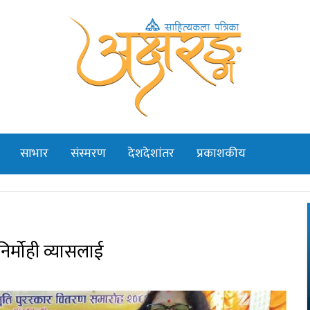
साभार
संस्मरण
देशदेशांतर
प्रकाशकीय
िर्मोही व्यासलाई