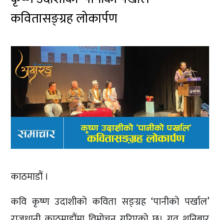
कवितासङ्ग्रह लोकार्पण
काठमाडौं ।
कवि कृष्ण उदाशीको कविता सङ्ग्रह ‘पानीको पर्खाल’
राजधानी काठमाडौंमा विमोचन गरिएको छ। गत शनिबार