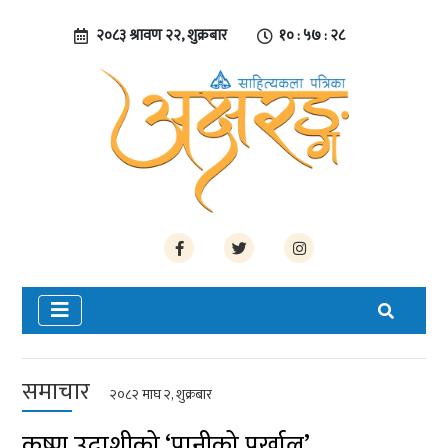
२०८३ श्रावण २२, शुक्रबार
१० : ५७ : २९
समाचार
२०८२ माघ २, शुक्रबार
कृष्ण उदाशीको ‘पानीको पर्खाल’