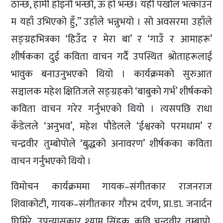
ठान्छ, हामी होइनौँ भन्छौँ, ऊ हो भन्छ। यही पर्खाल भत्काउन
म यहाँ उभिएको हुँ,” उहाँले भन्नुभयो । सो अवसरमा उहाँले
सङ्ग्रहभित्रका ‘हिउँद र मेरा बा’ र ‘गाउँ र आमाहरू’
शीर्षकका दुई कविता वाचन गर्दै उपस्थित श्रोताहरूलाई
भावुक बनाउनुभएको थियो । कार्यक्रमको सुरुआत
सञ्चालक महेश क्षितिजले सङ्ग्रहको ‘बाबुको गर्भ’ शीर्षकको
कविता वाचन गरेर गर्नुभएको थियो । त्यसपछि राधा
कँडेलले ‘अनुभव’, महेश पौडेलले ‘ईश्वरको परमधाम’ र
चन्द्रवीर तुम्बोपोले ‘बुद्धको अनावरण’ शीर्षकका कविता
वाचन गर्नुभएको थियो ।
विमोचन कार्यक्रममा गायक–संगीतकार राजनराज
शिवाकोटी, गायक–संगीतकार गौरभ दर्पण, प्रा.डा. जनार्दन
घिमिरे, उपन्यासकार श्याम सिंहक, कवि चन्द्रवीर तुम्बापो,