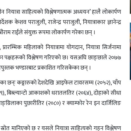
ीन नियात्रा साहित्यको विश्लेषणात्मक अध्ययन’ हालै लोकार्पण
शक केशव पराजुली, राजेन्द्र पराजुली, नियात्राकार ज्ञानेन्द्र
्रीराम राईले संयुक्त रूपमा लोकार्पण गरेका छन् ।
ति, प्रारम्भिक महिलाको नियात्रामा योगदान, नियात्रा सिर्जनामा
्यबोधका पक्षहरूको विश्लेषण गरिएको छ। यसअघि छाङ्छाले २०७७
त्नपुस्तक भण्डारबाट प्रकाशित गरिसकेका छन् ।
ा छन्ः कङ्गारुको देशदेखि आइफेल टावरसम्म (२०५२), चाँप
०५९), बिब्ल्यान्टो आकाशको धरातलतिर (२०६४), दोहाको सीधा
्ग्रिलाका पुछारीतिर (२०८०) र क्याम्फोर रेन इन दार्जिलिङ
ण स्रोत मानिएको छ र यसले नियात्रा साहित्यको गहन विश्लेषण