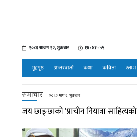
२०८३ श्रावण २२, शुक्रबार
१६ : ४१ : ५६
गृहपृष्ठ
अन्तरवार्ता
कथा
कविता
स्तम्भ
समाचार
२०८२ माघ २, शुक्रबार
जय छाङ्छाको ‘प्राचीन नियात्रा साहित्यक