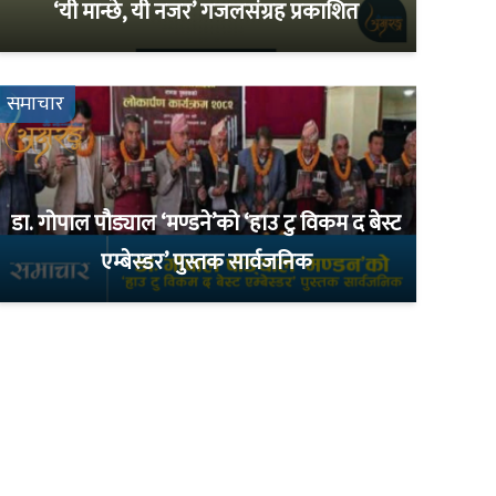
‘यी मान्छे, यी नजर’ गजलसंग्रह प्रकाशित
समाचार
डा. गोपाल पौड्याल ‘मण्डने’को ‘हाउ टु विकम द बेस्ट
एम्बेस्डर’ पुस्तक सार्वजनिक