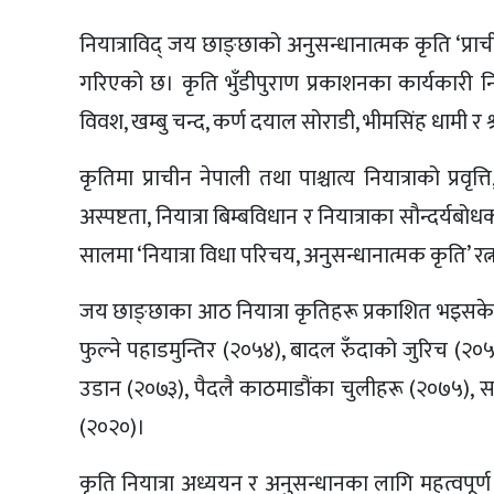
नियात्राविद् जय छाङ्छाको अनुसन्धानात्मक कृति ‘प्राच
गरिएको छ। कृति भुँडीपुराण प्रकाशनका कार्यकारी निर्दे
विवश, खम्बु चन्द, कर्ण दयाल सोराडी, भीमसिंह धामी र श
कृतिमा प्राचीन नेपाली तथा पाश्चात्य नियात्राको प्रवृत्
अस्पष्टता, नियात्रा बिम्बविधान र नियात्राका सौन्दर
सालमा ‘नियात्रा विधा परिचय, अनुसन्धानात्मक कृति’ र
जय छाङ्छाका आठ नियात्रा कृतिहरू प्रकाशित भइसकेक
फुल्ने पहाडमुन्तिर (२०५४), बादल रुँदाको जुरिच (२
उडान (२०७३), पैदलै काठमाडौंका चुलीहरू (२०७५), साङ
(२०२०)।
कृति नियात्रा अध्ययन र अनुसन्धानका लागि महत्वपूर्