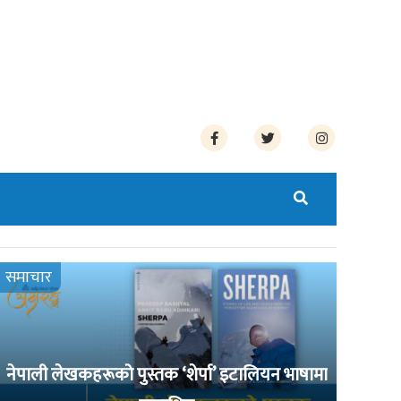
समाचार
नेपाली लेखकहरूको पुस्तक ‘शेर्पा’ इटालियन भाषामा