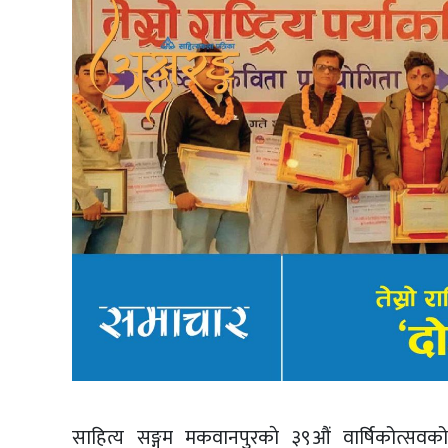
साहित्य सङ्गम मकवानपुरकाे ३९औं वार्षिकोत्सवको