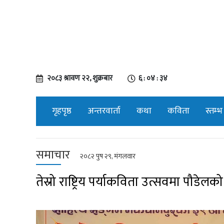
२०८३ श्रावण २२, शुक्रबार
६ : ०४ : ३५
गृहपृष्ठ
अन्तरवार्ता
कथा
कविता
स्तम्भ
समाचार
२०८२ पुष २९, मंगलवार
तेस्रो राष्ट्रिय पर्याकविता उत्सवमा पौडेल