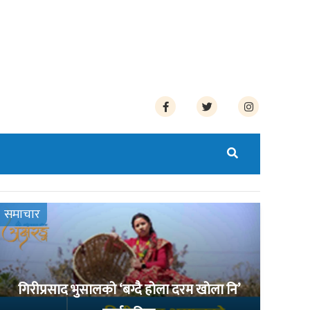
समाचार
गिरीप्रसाद भुसालको ‘बग्दै होला दरम खोला नि’