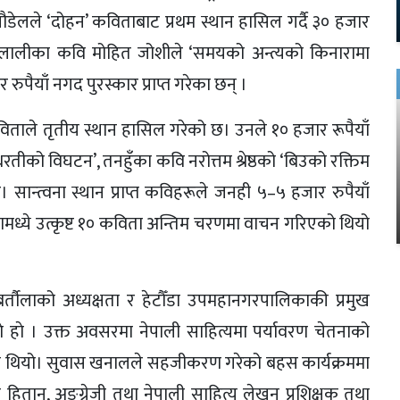
ेलले ‘दोहन’ कविताबाट प्रथम स्थान हासिल गर्दै ३० हजार
ी कैलालीका कवि मोहित जोशीले ‘समयको अन्त्यको किनारामा
ुपैयाँ नगद पुरस्कार प्राप्त गरेका छन् ।
विताले तृतीय स्थान हासिल गरेको छ। उनले १० हजार रूपैयाँ
को विघटन’, तनहुँका कवि नरोत्तम श्रेष्ठको ‘बिउको रक्तिम
िए। सान्त्वना स्थान प्राप्त कविहरूले जनही ५–५ हजार रुपैयाँ
वितामध्ये उत्कृष्ट १० कविता अन्तिम चरणमा वाचन गरिएको थियो
बर्तौलाको अध्यक्षता र हेटौँडा उपमहानगरपालिकाकी प्रमुख
े हाे । उक्त अवसरमा नेपाली साहित्यमा पर्यावरण चेतनाको
ो थियो। सुवास खनालले सहजीकरण गरेको बहस कार्यक्रममा
ितान, अङ्ग्रेजी तथा नेपाली साहित्य लेखन प्रशिक्षक तथा