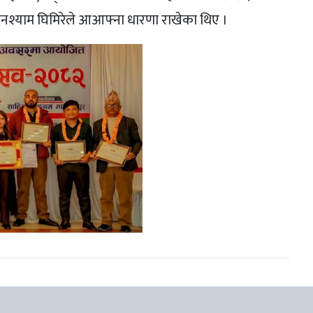
. घनश्याम घिमिरेले आआफ्ना धारणा राखेका थिए ।