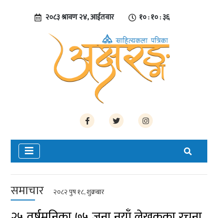
२०८३ श्रावण २४, आईतवार
१० : १० : ३७
समाचार
२०८२ पुष १८, शुक्रबार
२५ वर्षमुनिका ७५ जना नयाँ लेखकका रचना