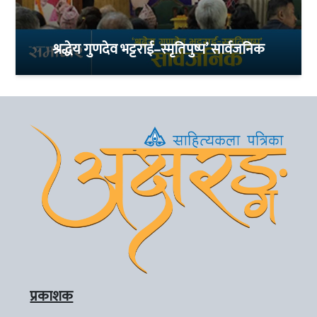
श्रद्धेय गुणदेव भट्टराई–स्मृतिपुष्प’ सार्वजनिक
प्रकाशक