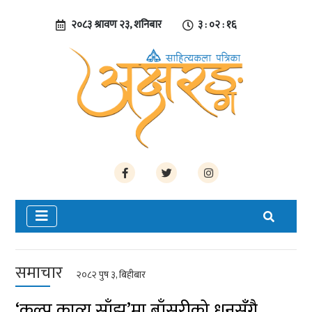
२०८३ श्रावण २३, शनिबार
३ : ०२ : १७
समाचार
२०८२ पुष ३, बिहीबार
‘कल्प काव्य साँझ’मा बाँसुरीको धुनसँगै