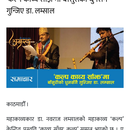
गुन्जिए डा. लम्साल
काठमाडौँ ।
महाकाव्यकार डा. नवराज लम्सालको महाकाव्य ‘कल्प’
केन्द्रित प्रस्तुति ‘काव्य साँझः कल्प’ सम्पन्न भएको छ । ए