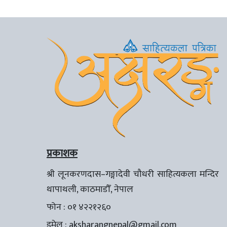
प्रकाशक
श्री लूनकरणदास–गङ्गादेवी चौधरी साहित्यकला मन्दिर
थापाथली, काठमाडौँ, नेपाल
फोन : ०१ ४२२१२६०
इमेल :
aksharangnepal@gmail.com