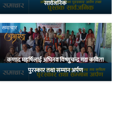
सार्वजनिक
समाचार
कणाद महर्षिलाई अभिनव विष्णुचन्द्र गद्य कविता
पुरस्कार तथा सम्मान अर्पण