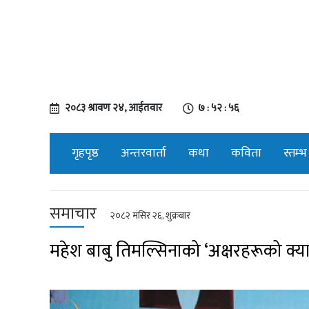
२०८३ श्रावण २४, आईतवार
७ : ५२ : ५७
गृहपृष्ठ
अन्तरवार्ता
कथा
कविता
स्तम्भ
समाचार
२०८२ मंसिर २६, शुक्रबार
महेश बाबु तिमल्सिनाको ‘अक्षरहरूको क्