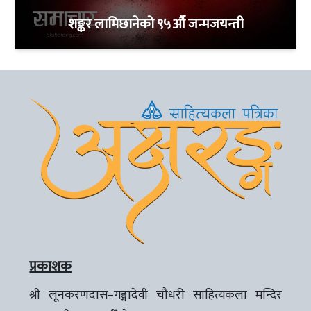
शङ्कर लामिछानेको ९५औँ जन्मजयन्ती
प्रकाशक
श्री लूनकरणदास–गङ्गादेवी चौधरी साहित्यकला मन्दिर