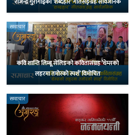
राजेन्द्र गुरागाईंको ’शब्दहार’ गीतसङ्ग्रह सार्वजनिक
समाचार
कवि शान्ति लिम्बू सेलिङको कवितासंग्रह ’थेम्सको
लहरमा तमोरको स्पर्श’ विमोचित
समाचार