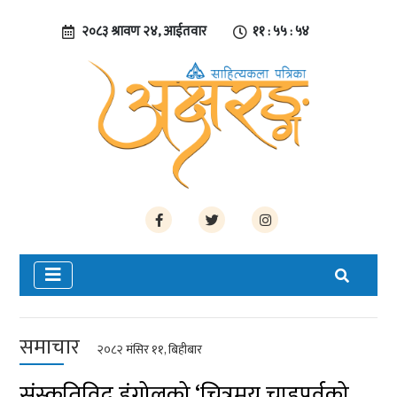
२०८३ श्रावण २४, आईतवार
११ : ५५ : ५४
समाचार
२०८२ मंसिर ११, बिहीबार
संस्कृतिविद् डंगोलको ‘चित्रमय चाडपर्वको