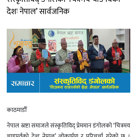
देशः नेपाल’ सार्वजनिक
काठमाडौँ
नेपाल स्रष्टा समाजले संस्कृतिविद् प्रेममान डंगोलको ‘चित्रमय
चाडपर्वको देशः नेपाल’ लोकार्पण र परिचर्चा गरेको छ ।