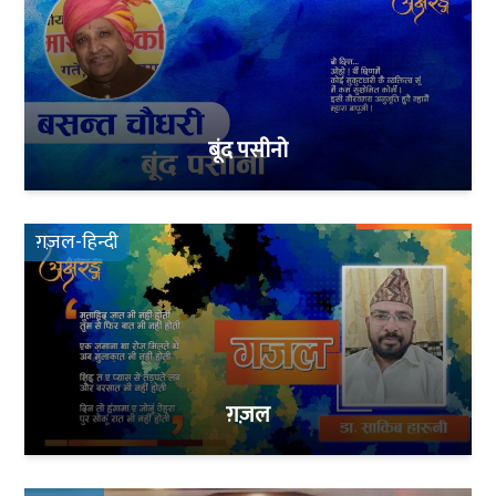
बूंद पसीनो
ग़ज़ल-हिन्दी
ग़ज़ल