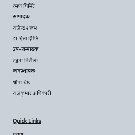
रमण घिमिरे
सम्पादक
राजेन्द्र शलभ
डा. श्वेता दीप्ति
उप–सम्पादक
रञ्जना निरौला
व्यवस्थापक
श्रीपा श्रेष्ठ
राजकुमार अधिकारी
Quick Links
गृहपृष्ठ