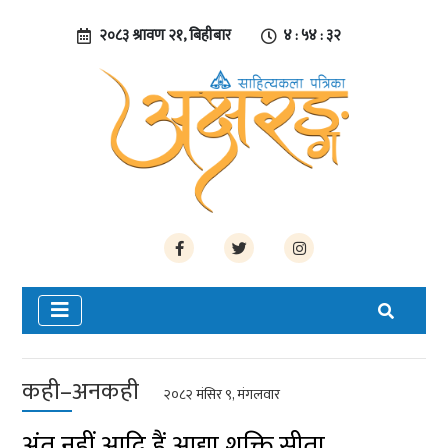
२०८३ श्रावण २१, बिहीबार
४ : ५४ : ३३
कही–अनकही
२०८२ मंसिर ९, मंगलवार
अंत नहीं आदि हैं आद्या शक्ति सीता