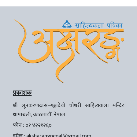
प्रकाशक
श्री लूनकरणदास–गङ्गादेवी चौधरी साहित्यकला मन्दिर
थापाथली, काठमाडौँ, नेपाल
फोन : ०१ ४२२१२६०
इमेल :
aksharangnepal@gmail.com