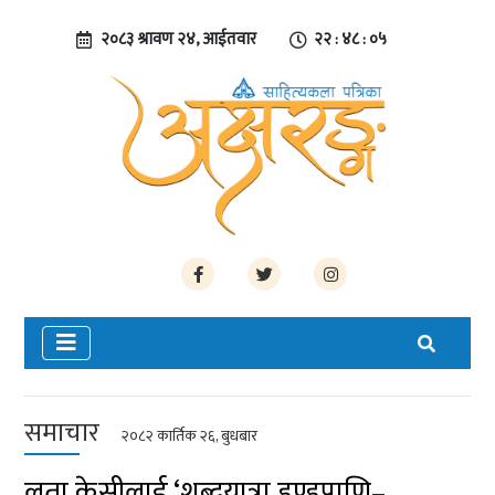
२०८३ श्रावण २४, आईतवार
२२ : ४८ : ०५
समाचार
२०८२ कार्तिक २६, बुधबार
लता केसीलाई ‘शब्दयात्रा डण्डपाणि–