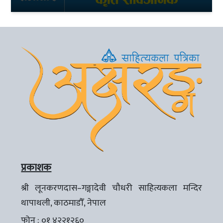
प्रकाशक
श्री लूनकरणदास–गङ्गादेवी चौधरी साहित्यकला मन्दिर
थापाथली, काठमाडौँ, नेपाल
फोन : ०१ ४२२१२६०