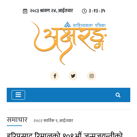
२०८३ श्रावण २४, आईतवार
३ : १३ : ३६
समाचार
२०८२ कार्तिक ९, आईतवार
हरिप्रसाद रिमालको १०१औं जन्मजयन्तीको