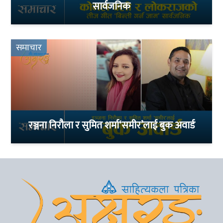
सार्वजनिक
समाचार
रञ्जना निरौला र सुमित शर्मा‘समीर’लाई बुक अवार्ड