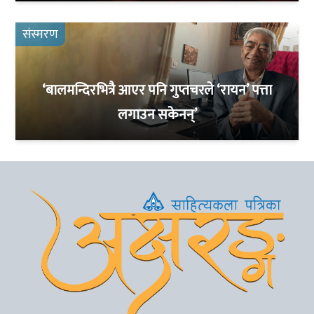
संस्मरण
‘बालमन्दिरभित्रै आएर पनि गुप्तचरले ‘रायन’ पत्ता
लगाउन सकेनन्’