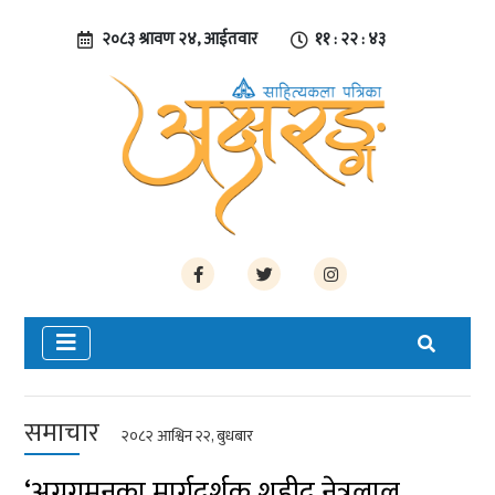
२०८३ श्रावण २४, आईतवार
११ : २२ : ४४
समाचार
२०८२ आश्विन २२, बुधबार
‘अग्रगमनका मार्गदर्शक शहीद नेत्रलाल