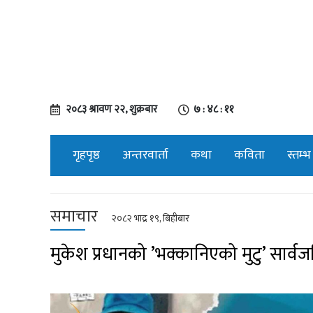
२०८३ श्रावण २२, शुक्रबार
७ : ४८ : १२
गृहपृष्ठ
अन्तरवार्ता
कथा
कविता
स्तम्भ
समाचार
२०८२ भाद्र १९, बिहीबार
मुकेश प्रधानको ’भक्कानिएको मुटु’ सार्व