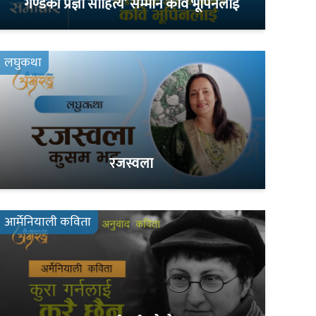
गण्डकी प्रज्ञा साहित्य’ सम्मान कवि भूपिनलाई
लघुकथा
रजस्वला
आर्मेनियाली कविता