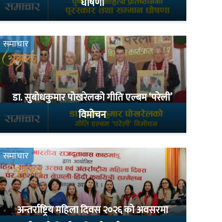
घोषणा
समाचार
डा. सुबोधकुमार पोखरेलको गीति एल्बम ‘परेली’
विमोचन
समाचार
अन्तर्राष्ट्रिय महिला दिवस २०२६ को अवसरमा