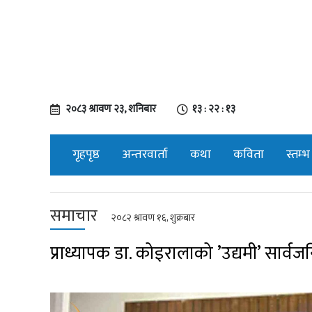
२०८३ श्रावण २३, शनिबार
१३ : २२ : १४
गृहपृष्ठ
अन्तरवार्ता
कथा
कविता
स्तम्भ
समाचार
२०८२ श्रावण १६, शुक्रबार
प्राध्यापक डा. कोइरालाको ’उद्यमी’ सार्व