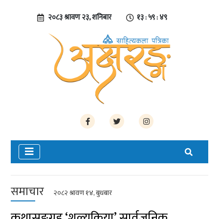
२०८३ श्रावण २३, शनिबार
१३ : ५९ : ५०
समाचार
२०८२ श्रावण १४, बुधबार
कथासङ्ग्रह ‘शल्यक्रिया’ सार्वजनिक