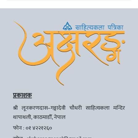
प्रकाशक
श्री लूनकरणदास–गङ्गादेवी चौधरी साहित्यकला मन्दिर
थापाथली, काठमाडौँ, नेपाल
फोन : ०१ ४२२१२६०