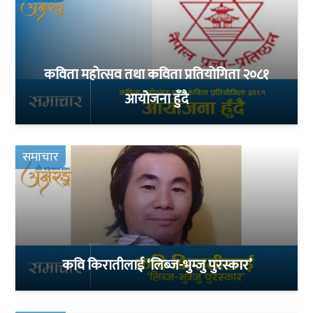
कविता महोत्सव तथा कविता प्रतियोगिता २०८१
आयोजना हुँदै
समाचार
कवि किरातीलाई ‘लिब्ज-भुम्जु पुरस्कार’