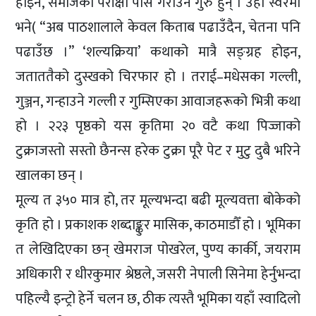
होइन, समाजको परीक्षा पास गराउने गुरु हुन् । उही स्वरमा
भने( “अब पाठशालाले केवल किताब पढाउँदैन, चेतना पनि
पढाउँछ ।” ‘शल्यक्रिया’ कथाको मात्रै सङ्ग्रह होइन,
जताततैको दुस्खको चिरफार हो । तराई–मधेसका गल्ली,
गुञ्जन, गन्हाउने गल्ली र गुम्सिएका आवाजहरूको भित्री कथा
हो । २२३ पृष्ठको यस कृतिमा २० वटै कथा पिज्जाको
टुक्राजस्तो सस्तो छैनन्स हरेक टुक्रा पूरै पेट र मुटु दुबै भरिने
खालका छन् ।
मूल्य त ३५० मात्र हो, तर मूल्यभन्दा बढी मूल्यवत्ता बोकेको
कृति हो । प्रकाशक शब्दाङ्कुर मासिक, काठमाडौँ हो । भूमिका
त लेखिदिएका छन् खेमराज पोखरेल, पुण्य कार्की, जयराम
अधिकारी र धीरकुमार श्रेष्ठले, जसरी नेपाली सिनेमा हेर्नुभन्दा
पहिल्यै इन्ट्रो हेर्ने चलन छ, ठीक त्यस्तै भूमिका यहाँ स्वादिलो