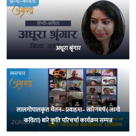
हिन्दी–कविता
अधूरा श्रृंगार
समाचार
लालगोपालकृत चेतन– प्रवाहमा– सारेगमप ( लामो
कविता) बारे कृति परिचर्चा कार्यक्रम सम्पन्न