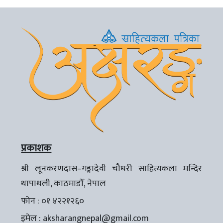
प्रकाशक
श्री लूनकरणदास–गङ्गादेवी चौधरी साहित्यकला मन्दिर
थापाथली, काठमाडौँ, नेपाल
फोन : ०१ ४२२१२६०
इमेल :
aksharangnepal@gmail.com