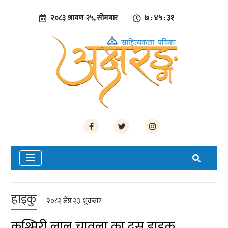
२०८३ श्रावण २५, सोमबार
७ : ४५ : ३२
हाइकु
२०८२ जेष्ठ २३, शुक्रबार
कश्मिरी लाल चावला का दस हाइकु