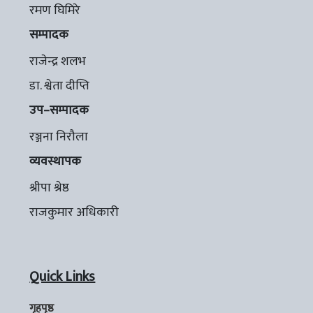
रमण घिमिरे
सम्पादक
राजेन्द्र शलभ
डा. श्वेता दीप्ति
उप–सम्पादक
रञ्जना निरौला
व्यवस्थापक
श्रीपा श्रेष्ठ
राजकुमार अधिकारी
Quick Links
गृहपृष्ठ