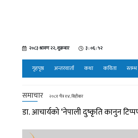
२०८३ श्रावण २२, शुक्रबार
३ : ०६ : ५३
गृहपृष्ठ
अन्तरवार्ता
कथा
कविता
स्तम्भ
समाचार
२०८१ चैत्र १४, बिहीबार
डा. आचार्यको ‘नेपाली दुष्कृति कानुन टिप्प