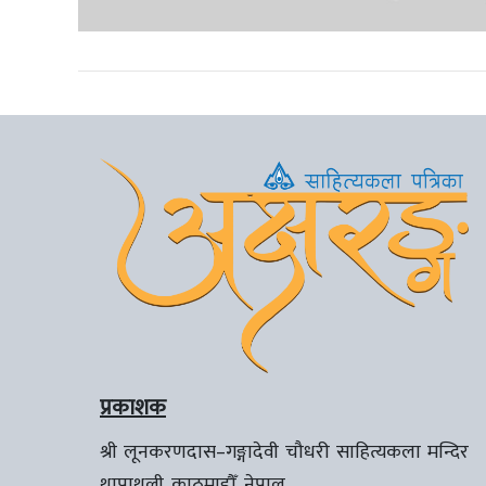
प्रकाशक
श्री लूनकरणदास–गङ्गादेवी चौधरी साहित्यकला मन्दिर
थापाथली, काठमाडौँ, नेपाल