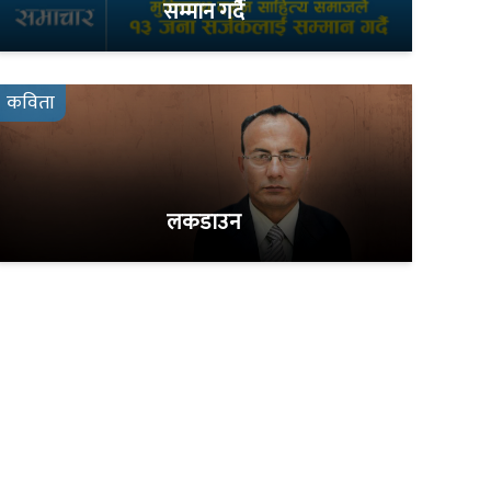
सम्मान गर्दै
कविता
लकडाउन