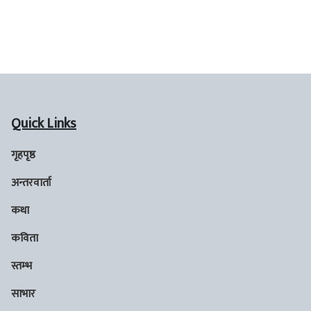
Quick Links
गृहपृष्ठ
अन्तरवार्ता
कथा
कविता
स्तम्भ
साभार