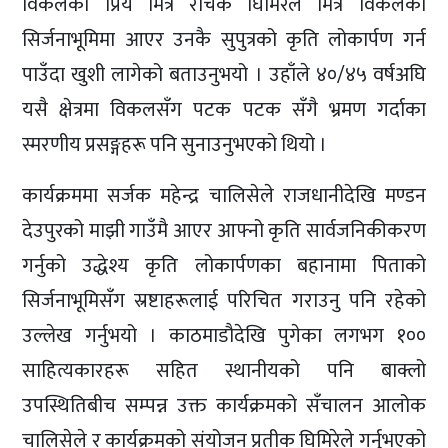
विकलका प्रिय मित्र रोचक घिमिरेले मित्र विकलको
सिर्जनाभूमिमा आएर उनकै सुपुत्रको कृति लोकार्पण गर्न
पाउँदा खुशी लागेको बताउनुभयो । उहाँले ४०/४५ वर्षअघि
यसै क्षेत्रमा विकलसँग पटक पटक सँगै भ्रमण गर्दाका
स्मरणीय प्रसङ्गहरू पनि सुनाउनुभएको थियो ।
कार्यक्रममा सर्जक महेन्द्र चालिसेले राजधानीदेखि मण्डन
देउपुरको माझी गाउँमै आएर आफ्नो कृति सार्वजनिकीकरण
गर्नुको उद्धेश्य कृति लोकार्पणका बहानामा पिताको
सिर्जनाभूमिसँग स्रष्टाहरूलाई परिचित गराउनु पनि रहेको
उल्लेख गर्नुभयो । काठमाडौदेखि पुगेका लगभग १००
साहित्यकारहरू सहित स्थानीयको पनि बाक्लो
उपस्थितिबीच सम्पन्न उक्त कार्यक्रमको सँचालन आलोक
चालिसेले र कार्यक्रमको संयोजन प्रतीक घिमिरेले गर्नुभएको