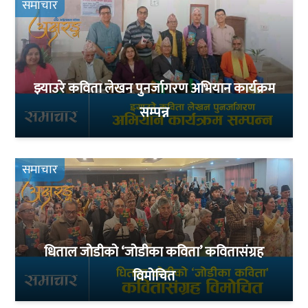
समाचार
झ्याउरे कविता लेखन पुनर्जागरण अभियान कार्यक्रम
सम्पन्न
समाचार
धिताल जोडीको ‘जोडीका कविता’ कवितासंग्रह
विमोचित