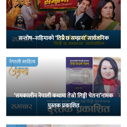
सन्तोष–सहिमाको ‘तिम्रै छ सम्झना’ सार्वजनिक
नेपाली साहित्य
‘समकालीन नेपाली कथामा तेस्रो लिङ्गी चेतना’नामक
पुस्तक प्रकाशित