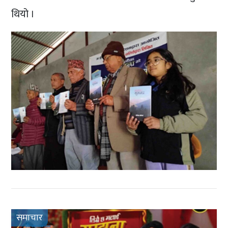
थियो ।
समाचार