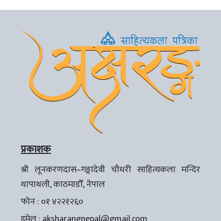
प्रकाशक
श्री लूनकरणदास–गङ्गादेवी चौधरी साहित्यकला मन्दिर
थापाथली, काठमाडौँ, नेपाल
फोन : ०१ ४२२१२६०
इमेल :
aksharangnepal@gmail.com