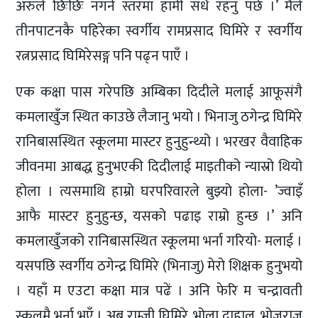
अरुले छिःछिः नगर्ने स्तरमा हामी सधैं रहनु पर्छ ।’ मैले
तीनपाटनकै पहिरेका स्वर्गीय रामप्रसाद घिमिरे र स्वर्गीय
रत्नप्रसाद घिमिरेसङ्ग पनि पढ्न पाएँ ।
एक कक्षा पास गरेपछि अम्बिका दिदीले मलाई आफूसंगै
कमलाखुँज स्थित काउछे लैजानु भयो । भिनाजु ठगेन्द्र घिमिरे
रानिबासस्थित स्कूलमा मास्टर हुनुहुन्थ्यो । भरखर वैवाहिक
जीवनमा आबद्ध हुनुभएकी दिदीलाई माइतीको न्यास्रो थियो
होला । त्यसमाथि हाम्रो घरपरिवारले बुझ्यो होला- ’ज्वाइँ
आफै मास्टर हुनुहुन्छ, यसको पढाइ राम्रो हुन्छ ।’ अनि
कमलाखुँजको रानिबासस्थित स्कूलमा भर्ना गरियो- मलाई ।
यसपछि स्वर्गीय ठगेन्द्र घिमिरे (भिनाजु) मेरो शिक्षक हुनुभयो
। यहाँ म एउटा कक्षा मात्र पढें । अनि फेरि म चन्द्रावती
स्कूलमै भर्ना भएँ । अब राम्जी घिमिरे, भोला दाहाल, भोजराज