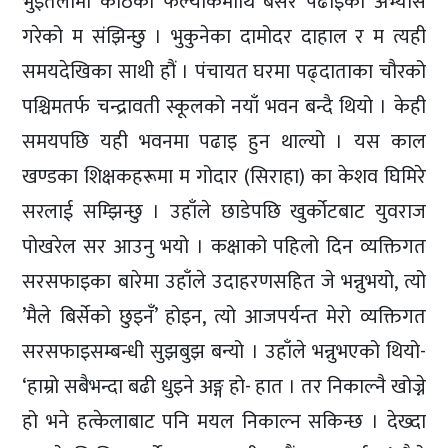
भुँइतलामा काठको फल्याकमाथि बसेर पढाइको अभ्यास
गरेको म संझिन्छु । भुकुनेका दामोदर दाहाल र म त्यही
समयदेखिका साथी हौं । पंचायत घरमा पढ्दाताका चौरको
पश्चिमतर्फ चन्द्रावती स्कूलको नयाँ भवन बन्दै थियो । केही
समयपछि यही भवनमा पढाइ हुन थाल्यो । यस काल
खण्डका शिक्षकहरूमा म गोदार (सिराहा) का केशव घिमिरे
सरलाई सम्झिन्छु । उहाँले छाडेपछि खुर्कोटबाट युवराज
पोखरेल सर आउनु भयो । कक्षाको पहिलो दिन व्यक्तिगत
सरसफाइका बारेमा उहाँले उदाहरणसहित जे भन्नुभयो, त्यो
’मैले बिर्सेको छुइनँ’ होइन, त्यो आजपर्यन्त मेरो व्यक्तिगत
सरसफाइसम्बन्धी सुझबुझ बन्यो । उहाँले भन्नुभएको थियो-
‘हाम्रो सबैभन्दा बढी धुइने अङ्ग हो- हात । तर निकाल्नै खोज्ने
हो भने हत्केलाबाट पनि मयल निकाल्न सकिन्छ । देख्दा