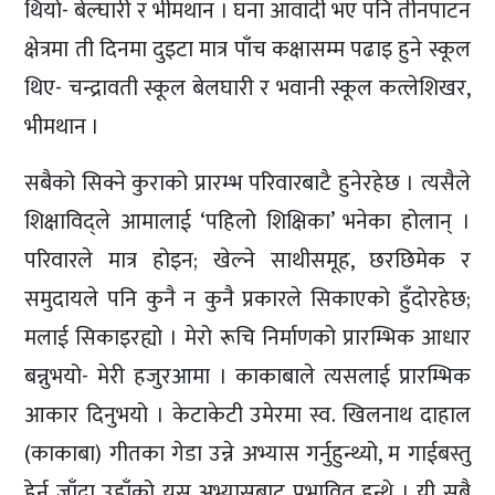
थियो- बेल्घारी र भीमथान । घना आवादी भए पनि तीनपाटन
क्षेत्रमा ती दिनमा दुइटा मात्र पाँच कक्षासम्म पढाइ हुने स्कूल
थिए- चन्द्रावती स्कूल बेलघारी र भवानी स्कूल कत्लेशिखर,
भीमथान ।
सबैको सिक्ने कुराको प्रारम्भ परिवारबाटै हुनेरहेछ । त्यसैले
शिक्षाविद्ले आमालाई ‘पहिलो शिक्षिका’ भनेका होलान् ।
परिवारले मात्र होइन; खेल्ने साथीसमूह, छरछिमेक र
समुदायले पनि कुनै न कुनै प्रकारले सिकाएको हुँदोरहेछ;
मलाई सिकाइरह्यो । मेरो रूचि निर्माणको प्रारम्भिक आधार
बन्नुभयो- मेरी हजुरआमा । काकाबाले त्यसलाई प्रारम्भिक
आकार दिनुभयो । केटाकेटी उमेरमा स्व. खिलनाथ दाहाल
(काकाबा) गीतका गेडा उन्ने अभ्यास गर्नुहुन्थ्यो, म गाईबस्तु
हेर्न जाँदा उहाँको यस अभ्यासबाट प्रभावित हुन्थे । यी सबै