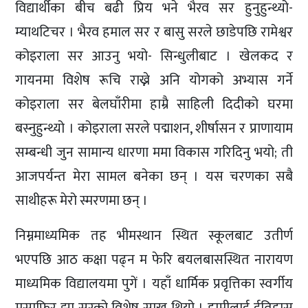
विद्यार्थीका बीच बढी प्रिय भने भैरव सर हुनुहुन्थ्यो-
म्याथटिचर । भैरव हमाल सर र बासु सरले छाडेपछि रामेश्वर
कोइराला सर आउनु भयो- सिन्धुलीबाट । खेलकद र
गायनमा विशेष रूचि राख्ने अनि योगको अभ्यास गर्ने
कोइराला सर बेलघाँरीमा हाम्रै साहिली दिदीको घरमा
बस्नुहुन्थ्यो । कोइराला सरले पद्माशन, शीर्षासन र प्राणायाम
सम्बन्धी जुन सामान्य धारणा ममा विकास गरिदिनु भयो; ती
आजपर्यन्त मेरा सामल बनेका छन् । यस चरणका सबै
साथीहरू मेरो स्मरणमा छन् ।
निम्नमाध्यमिक तह भीमस्थान स्थित स्कूलबाट उतीर्ण
भएपछि आठ कक्षा पढ्न म फेरि बयलबासस्थित नारायण
माध्यमिक विद्यालयमा पुगें । यहाँ धार्मिक प्रवृत्तिका स्वर्गीय
मुसाफिर झा सरको विशेष साख थियो । हामीलाई ईतिहास