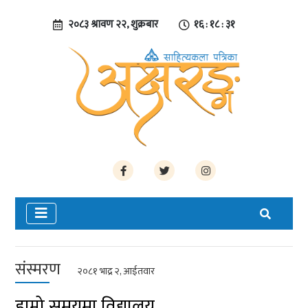
२०८३ श्रावण २२, शुक्रबार
१६ : १८ : ३२
संस्मरण
२०८१ भाद्र २, आईतवार
हाम्रो समयमा विद्यालय