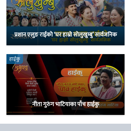
प्रशान एलुङ राईको ‘घर हाम्रो सोलुखुम्बु’ सार्वजनिक
हाईकु
नीता गुरुंग भाटियाका पाँच हाईकु