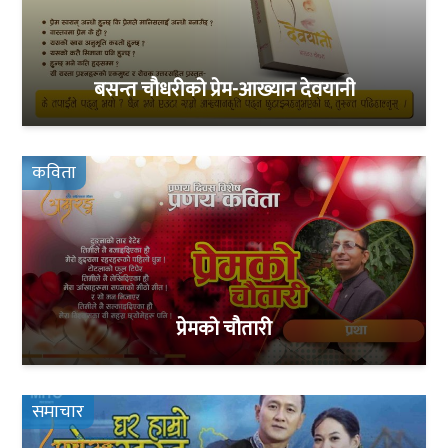
बसन्त चौधरीको प्रेम-आख्यान देवयानी
कविता
प्रेमको चौतारी
समाचार