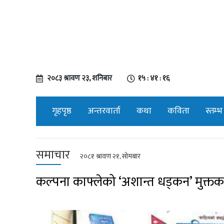
२०८३ श्रावण २३, शनिबार
१५ : ४१ : १७
गृहपृष्ठ
अन्तरवार्ता
कथा
कविता
स्तम्भ
समाचार
२०८१ श्रावण २१, सोमबार
कल्पना काफ्लेको ‘अशान्त धड्कन’ मुक्त