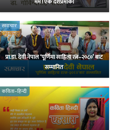
मर्म ! एक देशप्रमीको
समाचार
प्रा.डा. देवी नेपाल ‘पूर्णिमा साहित्य रत्न–२०८०’ बाट
सम्मानित
कविता–हिन्दी