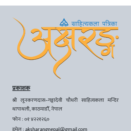
प्रकाशक
श्री लूनकरणदास–गङ्गादेवी चौधरी साहित्यकला मन्दिर
थापाथली, काठमाडौँ, नेपाल
फोन : ०१ ४२२१२६०
इमेल :
aksharangnepal@gmail.com