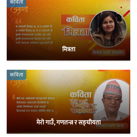
कविता
मित्रता
कविता
मेरो गाउँ, गणतन्त्र र सङ्घीयता