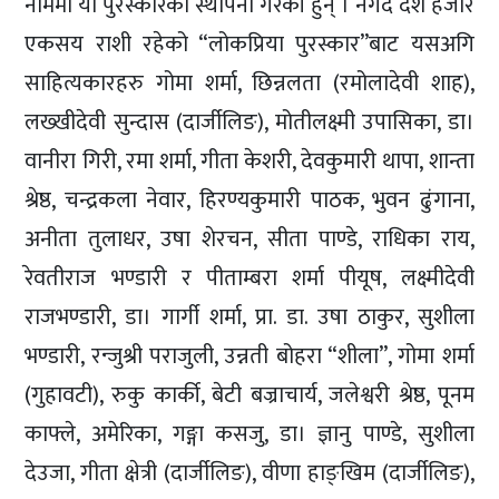
नाममा यो पुरस्कारको स्थापना गरेकी हुन् । नगद दश हजार
एकसय राशी रहेको “लोकप्रिया पुरस्कार”बाट यसअगि
साहित्यकारहरु गोमा शर्मा, छिन्नलता (रमोलादेवी शाह),
लख्खीदेवी सुन्दास (दार्जीलिङ), मोतीलक्ष्मी उपासिका, डा।
वानीरा गिरी, रमा शर्मा, गीता केशरी, देवकुमारी थापा, शान्ता
श्रेष्ठ, चन्द्रकला नेवार, हिरण्यकुमारी पाठक, भुवन ढुंगाना,
अनीता तुलाधर, उषा शेरचन, सीता पाण्डे, राधिका राय,
रेवतीराज भण्डारी र पीताम्बरा शर्मा पीयूष, लक्ष्मीदेवी
राजभण्डारी, डा। गार्गी शर्मा, प्रा. डा. उषा ठाकुर, सुशीला
भण्डारी, रन्जुश्री पराजुली, उन्नती बोहरा “शीला”, गोमा शर्मा
(गुहावटी), रुकु कार्की, बेटी बज्राचार्य, जलेश्वरी श्रेष्ठ, पूनम
काफ्ले, अमेरिका, गङ्गा कसजु, डा। ज्ञानु पाण्डे, सुशीला
देउजा, गीता क्षेत्री (दार्जीलिङ), वीणा हाङ्खिम (दार्जीलिङ),