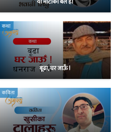
यो माटोको बल हो
कथा
बूढा, घर जाऊँ !
कविता