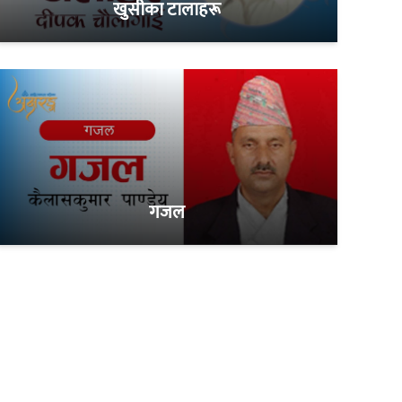
खुसीका टालाहरू
गजल