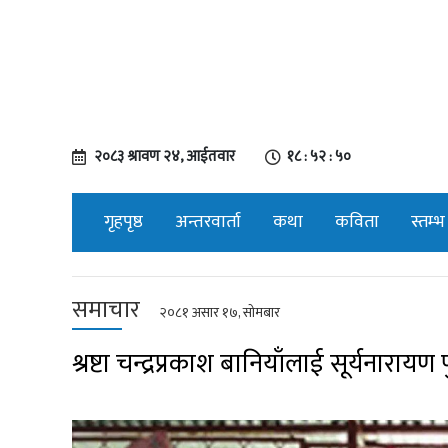
२०८३ श्रावण २४, आईतवार
१८ : ५२ : ५१
गृहपृष्ठ
अन्तरवार्ता
कथा
कविता
स्तम्भ
समाचार
२०८१ असार १७, सोमबार
श्रष्टा चन्द्रप्रकाश बानियाँलाई सूर्यनारायण