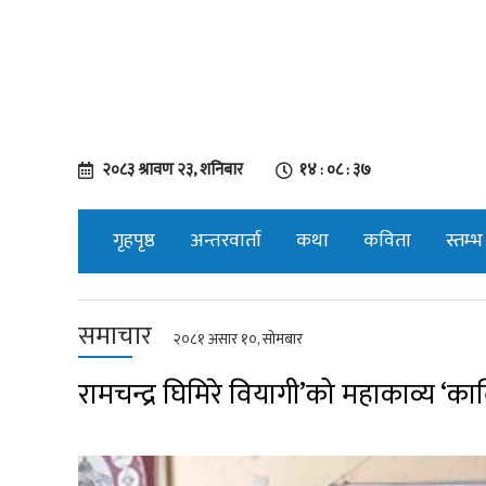
२०८३ श्रावण २३, शनिबार
१४ : ०८ : ३८
गृहपृष्ठ
अन्तरवार्ता
कथा
कविता
स्तम्भ
समाचार
२०८१ असार १०, सोमबार
रामचन्द्र घिमिरे वियागी’को महाकाव्य ‘का