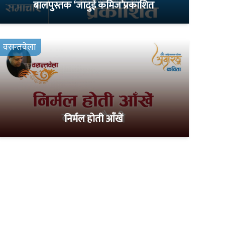
बालपुस्तक ‘जादुई कमिज’प्रकाशित
वसन्तवेला
निर्मल होती आँखें