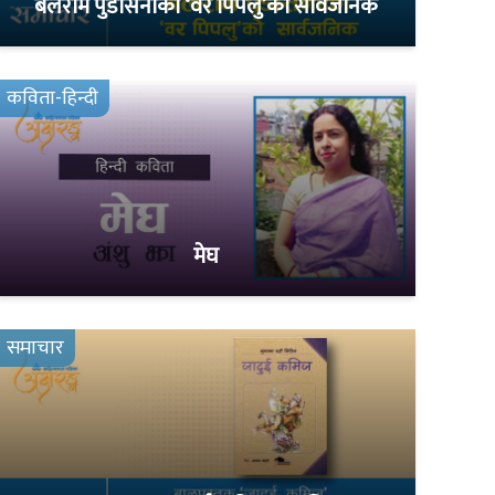
बलराम पुडासैनीको ‘वर पिपलु’को सार्वजनिक
कविता-हिन्दी
मेघ
समाचार