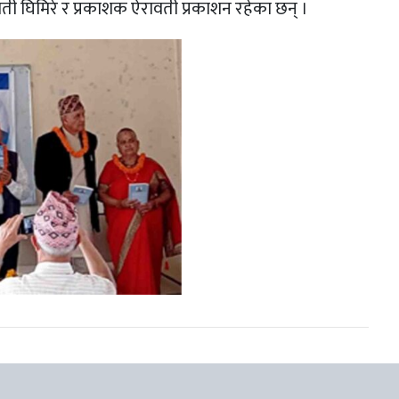
ती घिमिरे र प्रकाशक ऐरावती प्रकाशन रहेका छन् ।