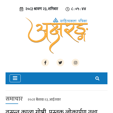
२०८३ श्रावण २३, शनिबार
८ : ०५ : ४५
समाचार
२०८१ बैशाख २३, आईतवार
वसन्त काव्य गोष्ठी, पुस्तक लोकार्पण तथा