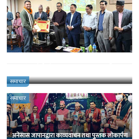
डा. धनप्रसाद सुवेदीको “नेपाली उपन्यासमा आञ्चलिकता
लोकार्पण
समाचार
समाचार
अनेसास जापानद्वारा काव्यवाचन तथा पुस्तक लोकार्पण