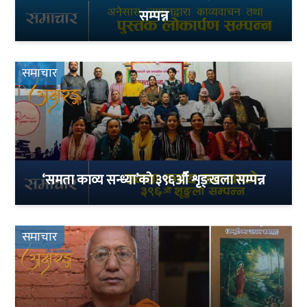
सम्पन्न
समाचार
‘समता काव्य सन्ध्या’को ३९६औँ शृङ्खला सम्पन्न
समाचार