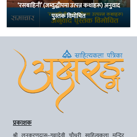
‘रसबाहिनी’ (जम्वुद्धीपमा उत्पन्न कथाहरू) अनुवाद
पुस्तक विमोचित
प्रकाशक
श्री लूनकरणदास–गङ्गादेवी चौधरी साहित्यकला मन्दिर