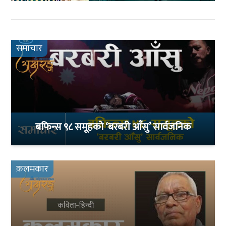
समाचार
बफिन्स ९८ समूहको ‘बरबरी आँसु’ सार्वजनिक
क़लमकार