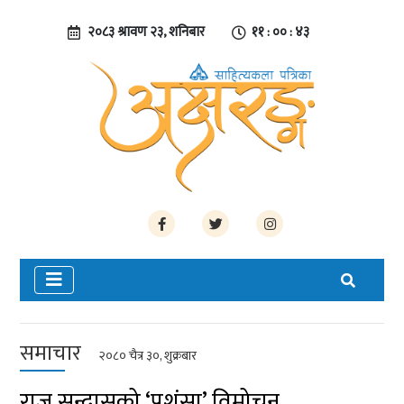
२०८३ श्रावण २३, शनिबार
११ : ०० : ४४
समाचार
२०८० चैत्र ३०, शुक्रबार
राजु सुन्दासको ‘प्रशंसा’ विमोचन