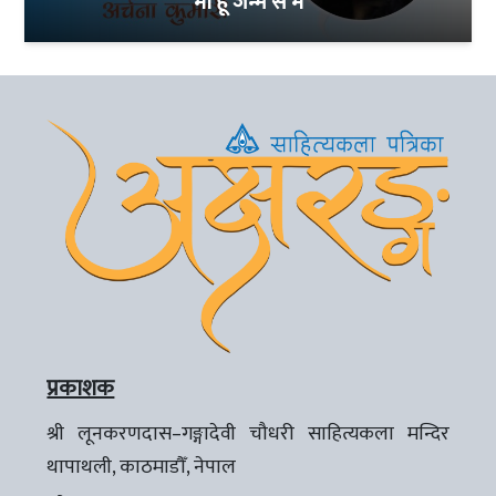
माँ हूँ जन्म से मैं
प्रकाशक
श्री लूनकरणदास–गङ्गादेवी चौधरी साहित्यकला मन्दिर
थापाथली, काठमाडौँ, नेपाल