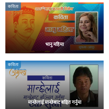
कविता
भानु महिमा
कविता
मान्छेलाई मान्छेबाट बञ्चित गर्नुमा