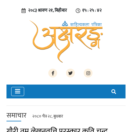
२०८३ श्रावण २१, बिहीबार
१५ : २५ : ४३
समाचार
२०८० चैत्र २८, बुधबार
गौरी तमू लेखनवृत्ति पुरस्कार कवि चन्द्र