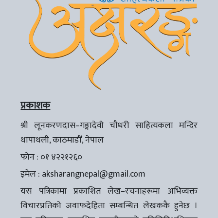
प्रकाशक
श्री लूनकरणदास–गङ्गादेवी चौधरी साहित्यकला मन्दिर
थापाथली, काठमाडौँ, नेपाल
फोन : ०१ ४२२१२६०
इमेल :
aksharangnepal@gmail.com
यस पत्रिकामा प्रकाशित लेख–रचनाहरूमा अभिव्यक्त
विचारप्रतिको जवाफदेहिता सम्बन्धित लेखककै हुनेछ ।