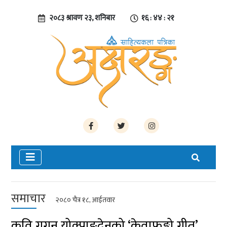
२०८३ श्रावण २३, शनिबार
१६ : ४४ : २२
समाचार
२०८० चैत्र १८, आईतवार
कवि गगन योक्पाङ्देनको ‘केवाफुङ्को गीत’