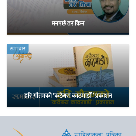
मनपर्छ तर किन
समाचार
हरि गौतमको ‘कठैबरा काठमाडौँ ’ प्रकाशन