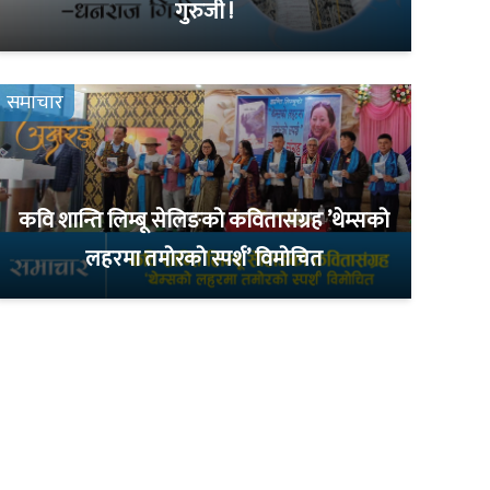
गुरुजी !
समाचार
कवि शान्ति लिम्बू सेलिङको कवितासंग्रह ’थेम्सको
लहरमा तमोरको स्पर्श’ विमोचित