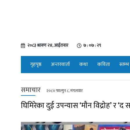
२०८३ श्रावण २४, आईतवार
७ : ०७ : ३०
गृहपृष्ठ
अन्तरवार्ता
कथा
कविता
स्तम्भ
समाचार
२०८० फाल्गुन ८, मंगलवार
घिमिरेका दुई उपन्यास ‘मौन विद्रोह’ र ‘द