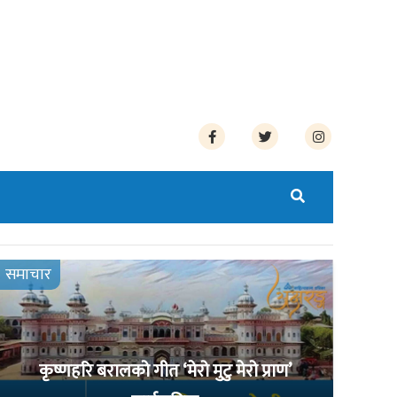
समाचार
कृष्णहरि बरालको गीत ‘मेरो मुटु मेरो प्राण’