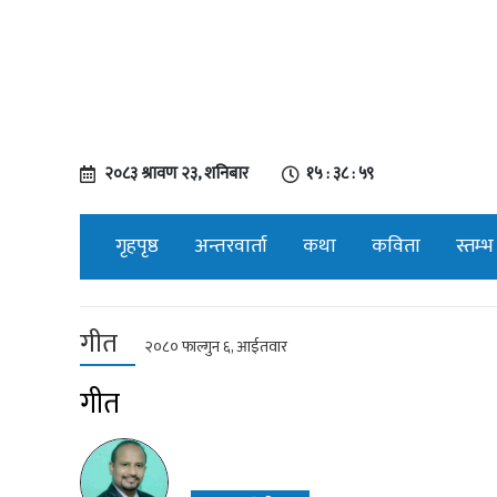
२०८३ श्रावण २३, शनिबार
१५ : ३९ : ००
गृहपृष्ठ
अन्तरवार्ता
कथा
कविता
स्तम्भ
गीत
२०८० फाल्गुन ६, आईतवार
गीत