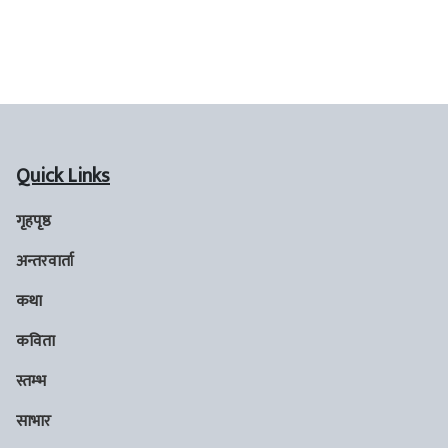
Quick Links
गृहपृष्ठ
अन्तरवार्ता
कथा
कविता
स्तम्भ
साभार