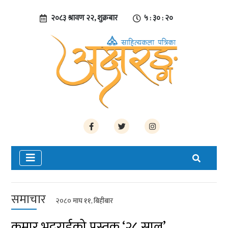
२०८३ श्रावण २२, शुक्रबार
५ : ३० : २०
समाचार
२०८० माघ ११, बिहीबार
कुमार भट्टराईको पुस्तक ‘२८ साल’