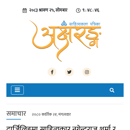
२०८३ श्रावण २५, सोमबार
९ : ४८ : ४६
समाचार
२०८० कार्तिक २१, मंगलवार
दार्जिलिङमा साहित्यकार नगेन्द्रराज शर्मा र