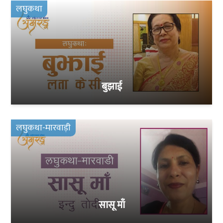
लघुकथा
बुझाई
लघुकथा-मारवाड़ी
सासू माँ