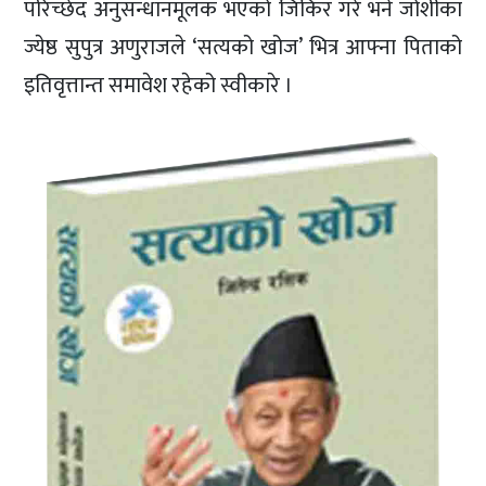
परिच्छेद अनुसन्धानमूलक भएको जिकिर गरे भने जोशीका
ज्येष्ठ सुपुत्र अणुराजले ‘सत्यको खोज’ भित्र आफ्ना पिताको
इतिवृत्तान्त समावेश रहेको स्वीकारे ।