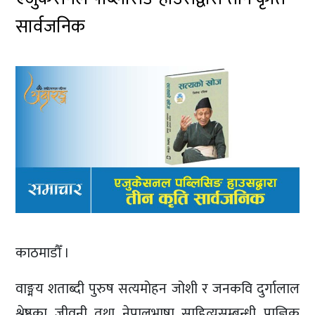
सार्वजनिक
काठमाडौँ ।
वाङ्मय शताब्दी पुरुष सत्यमोहन जोशी र जनकवि दुर्गालाल
श्रेष्ठका जीवनी तथा नेपालभाषा साहित्यसम्बन्धी प्राज्ञिक