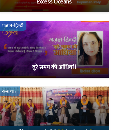
Excess Oceans
गजल-हिन्दी
बुरे समय की आंधियां !
समाचार