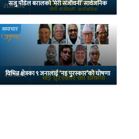
सजु पौडेल बरालको ’मेरी संजीवनी’ सार्वजनिक
समाचार
विभिन्न क्षेत्रका ९ जनालाई ‘नइ पुरस्कार’को घोषणा