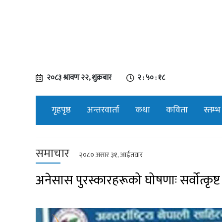
२०८३ श्रावण २२, शुक्रबार
२ : ५० : १९
गृहपृष्ठ
अन्तरवार्ता
कथा
कविता
स्तम्भ
समाचार
२०८० असार ३१, आईतवार
अनेसास पुरस्कारहरूको घोषणाः सर्वोत्कृष्ट