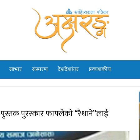
साभार
संस्मरण
देशदेशांतर
प्रकाशकीय
 पुस्तक पुरस्कार फाफ्लेको “रैथाने”लाई