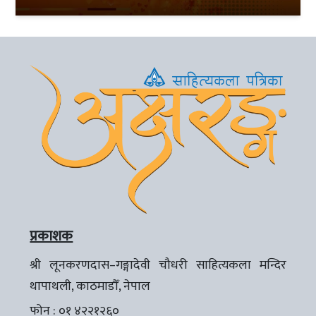
प्रकाशक
श्री लूनकरणदास–गङ्गादेवी चौधरी साहित्यकला मन्दिर
थापाथली, काठमाडौँ, नेपाल
फोन : ०१ ४२२१२६०