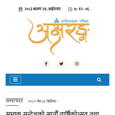
२०८३ श्रावण २४, आईतवार
७ : १२ : ०६
समाचार
२०८० जेष्ठ ३२, बिहीबार
सम्यक सन्देशको सातौँ वार्षिकोत्सव तथा