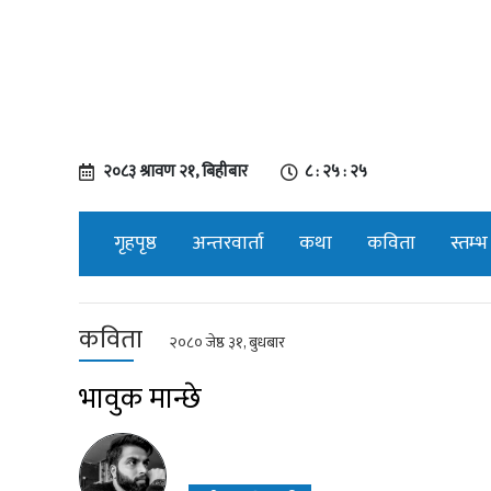
२०८३ श्रावण २१, बिहीबार
८ : २५ : २६
गृहपृष्ठ
अन्तरवार्ता
कथा
कविता
स्तम्भ
कविता
२०८० जेष्ठ ३१, बुधबार
भावुक मान्छे