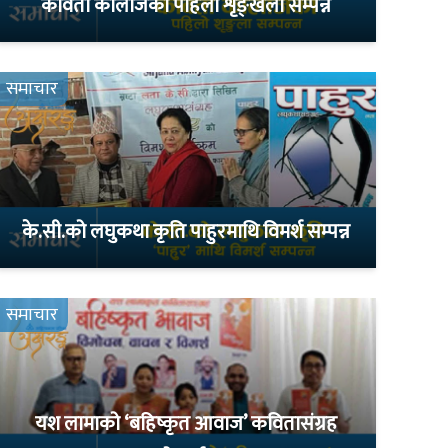
कविता कोलाजको पहिलो शृङ्खला सम्पन्न
समाचार
के.सी.को लघुकथा कृति पाहुरमाथि विमर्श सम्पन्न
समाचार
यश लामाको ‘बहिष्कृत आवाज’ कवितासंग्रह