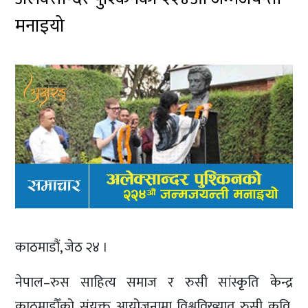
मनाइयो
काठमाडौं, जेठ २४ ।
नेपाल–रुस साहित्य समाज र रुसी सांस्कृृति केन्द्र
काठमाडौँको संयुक्त आयोजनामा विश्वविख्यात रुसी कवि,