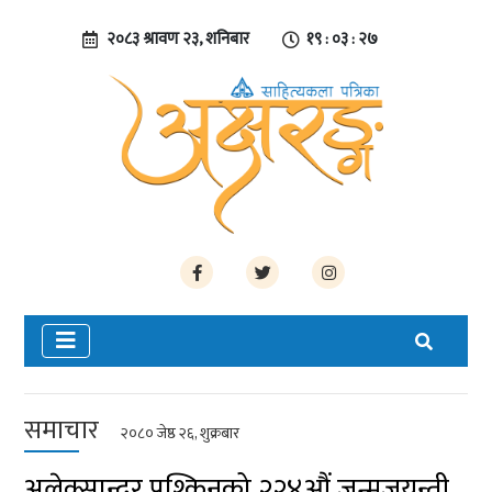
२०८३ श्रावण २३, शनिबार
१९ : ०३ : २८
समाचार
२०८० जेष्ठ २६, शुक्रबार
अलेक्सान्दर पुश्किनको २२४औं जन्मजयन्ती