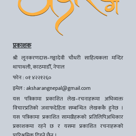
प्रकाशक
श्री लूनकरणदास–गङ्गादेवी चौधरी साहित्यकला मन्दिर
थापाथली, काठमाडौँ, नेपाल
फोन : ०१ ४२२१२६०
इमेल :
aksharangnepal@gmail.com
यस पत्रिकामा प्रकाशित लेख–रचनाहरूमा अभिव्यक्त
विचारप्रतिको जवाफदेहिता सम्बन्धित लेखककै हुनेछ ।
यस पत्रिकामा प्रकाशित सामग्रीहरूको प्रतिलिपिअधिकार
प्रकाशकमा रहने छ र यसमा प्रकाशित रचनाहरूको
पारिश्रमिक दिइने छैन ।